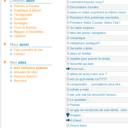
Création
ados
comment trouvez-vous?
Poèmes & Paroles
Decorations murales
Graphique & dessin
piano et violon expriment la même chose
Témoignages
Romance d'un printemps inexistant...
Questions
Premiere Vidéo Counter Strike Finit !
Sondages
Trucs & Astuces
Je t'aime toujours
Blagues & Devinettes
Mon bel amour navigateur
Citations
romantique
métaphore poétique!!!
Mais
aussi
Serviette culotte ...
Fais connaître le site
place pr bobital
Contact
stupide pour passer le temps
Nos
sites
Nouvelle qui date
jeux concours gratuits
Toi et moi...
Annuaire de sites
début de texte,votre avis ?
Astuces minceur
est ce qu'il mérite ca?????
Recontre
comprendre ... surréalisme peut etre ...
refrain a main
par une nuit j'ai rencontré l'amour...
Le quotidien ...
Poéme
un gay en recherche de soit même...mon 
Imagine ...
A chaud...
Douce lueur