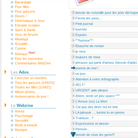
Bavardage
Pour filles
Pour garçons
besoin de conseille pour les pots déchap
Divers !
Ferme les yeux...
Informatique & Jeux
Petit journal
Entraide scolaire
tournée
Sport & Santé
Jeux de forums
Espoirs
Meetings
^^humour^^
Actualité
Ebauche de roman
Cuisine
je reve
New!
Animaux
toujours de mwa
Pour les nouveaux
phrases qui parle d'amour (besoin d'aide)
Commentaires WebZine
poeme de moi !
Les
Ados
un jour..
Chercher un membre
Attention à votre orthographe.
Tous les garçons [144231]
451 F°
Toutes les filles [114921]
URGENT aide please
Album photos
Ahem, texte un peu space ^^"
Anniversaires du jour !
L'Amour (ou) La Mort
Le
Webzine
J'ai que des titres nul en tete
Amour
LA jalousie .....keske tu en pense
Psychologie
Trahison.. ?
Sexualité
Expressions et dessin
Mode & beauté
Pensée...
Musique
besoin de vous les gens!!!