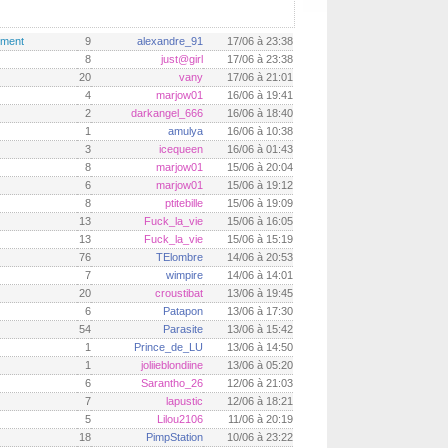
ement
9
alexandre_91
17/06 à 23:38
8
just@girl
17/06 à 23:38
20
vany
17/06 à 21:01
4
marjow01
16/06 à 19:41
2
darkangel_666
16/06 à 18:40
1
amulya
16/06 à 10:38
3
icequeen
16/06 à 01:43
8
marjow01
15/06 à 20:04
6
marjow01
15/06 à 19:12
8
ptitebille
15/06 à 19:09
13
Fuck_la_vie
15/06 à 16:05
13
Fuck_la_vie
15/06 à 15:19
76
TElombre
14/06 à 20:53
7
wimpire
14/06 à 14:01
20
croustibat
13/06 à 19:45
6
Patapon
13/06 à 17:30
54
Parasite
13/06 à 15:42
1
Prince_de_LU
13/06 à 14:50
1
joliieblondiine
13/06 à 05:20
6
Sarantho_26
12/06 à 21:03
7
lapustic
12/06 à 18:21
5
Lilou2106
11/06 à 20:19
18
PimpStation
10/06 à 23:22