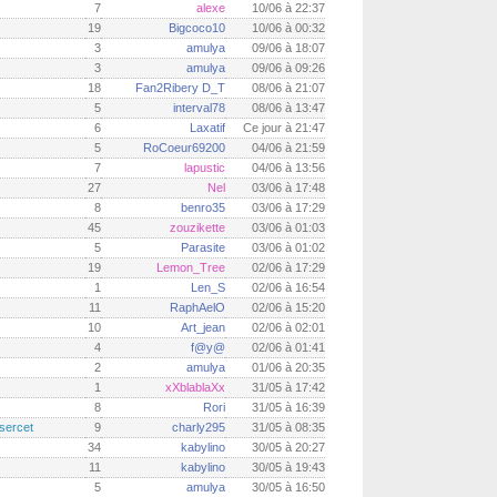
7
alexe
10/06 à 22:37
19
Bigcoco10
10/06 à 00:32
3
amulya
09/06 à 18:07
3
amulya
09/06 à 09:26
18
Fan2Ribery D_T
08/06 à 21:07
5
interval78
08/06 à 13:47
6
Laxatif
Ce jour à 21:47
5
RoCoeur69200
04/06 à 21:59
7
lapustic
04/06 à 13:56
27
Nel
03/06 à 17:48
8
benro35
03/06 à 17:29
45
zouzikette
03/06 à 01:03
5
Parasite
03/06 à 01:02
19
Lemon_Tree
02/06 à 17:29
1
Len_S
02/06 à 16:54
11
RaphAelO
02/06 à 15:20
10
Art_jean
02/06 à 02:01
4
f@y@
02/06 à 01:41
2
amulya
01/06 à 20:35
1
xXblablaXx
31/05 à 17:42
8
Rori
31/05 à 16:39
sercet
9
charly295
31/05 à 08:35
34
kabylino
30/05 à 20:27
11
kabylino
30/05 à 19:43
5
amulya
30/05 à 16:50