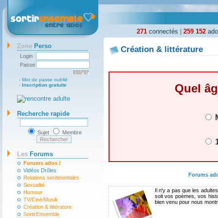
271
connectés
|
259 152
ados
Zone
Perso
Création & littérature
Login
Passe
-
Mot de passe oublié
Quel âg
-
Inscription gratuite
Recherche rapide
M
Sujet
Membre
1
Les
Forums
Forums ados !
Vidéos Drôles
Forums ad
Relations sentimentales
Sexualité
Il n'y a pas que les adult
Humour
soit vos poèmes, vos histo
TV/Ciné/Musik
bien venu pour nous montre
Création & littérature
SortirEnsemble