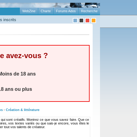
WebZine
Charte
Forums Ados
Recherche
 inscrits
e avez-vous ?
oins de 18 ans
8 ans ou plus
os
-
Création & littérature
es qui sont créatifs. Montrez ce que vous savez faire. Que ce
ires, vos textes variés ou que sais-je encore, vous êtes le
r tout vos talents de créateur.