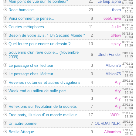
Mon point de vue sur "le bonheur"
21
Le loup alpha
à 00:53
05/12 à
Race humaine
29
thorn
16:31
05/12 à
Voici comment je pense...
8
666Cmwa
14:59
03/12 à
Courtes métaphores.
11
Ju.lie
20:12
03/12 à
Besoin de votre avis. " Un Second Monde "
2
xNow
19:03
03/12 à
Quel feutre pour encrer un dessin ?
10
spicy
17:26
Souvenirs d'un rêve oublié... (Novembre
28/11 à
6
Ulrich Fender
2009)
23:15
27/11 à
Le passage chez l'éditeur
3
Albion75
20:03
27/11 à
Le passage chez l'éditeur
0
Albion75
18:43
25/11 à
Rêveries nocturnes et autres divagations.
4
Ary
01:58
24/11 à
Week end au milieu de nulle part.
0
Ary
19:34
23/11 à
3
Ary
21:56
23/11 à
Réflexions sur l'évolution de la société.
7
Ary
10:58
21/11 à
Free party, illusion d'un monde meilleur...
17
W00t.
13:30
18/11 à
Un autre poème
7
OERDAHNER.
12:22
17/11 à
Basile Attaque.
9
Alhambra
23:11