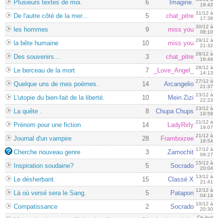
Plusieurs textes de moi.
6
Imagine.
18:42
31/12 à
De l'autre côté de la mer...
5
chat_pitre
17:38
30/12 à
les hommes
9
miss you
08:10
29/12 à
la bête humaine
10
miss you
21:32
28/12 à
Des souvenirs...
3
chat_pitre
16:44
28/12 à
Le berceau de la mort
7
_Love_Angel_
14:13
27/12 à
Quelque uns de mes poèmes..
14
Arcangelio
21:37
23/12 à
L'utopie du bien-fait de la liberté.
10
Mein Zizi
22:23
23/12 à
La quête .
8
Chupa Chups
19:58
21/12 à
Prénom pour une fiction
14
LadyRirly
19:07
21/12 à
Journal d'un vampire
28
Framboizee
18:54
17/12 à
Cherche nouveau genre
3
Zamochit
09:27
15/12 à
Inspiration soudaine?
5
Socrado
20:04
13/12 à
Le désherbant.
15
Classé X
21:41
12/12 à
Là où versé sera le Sang.
5
Patapon
04:14
10/12 à
Compatissance
2
Socrado
20:30
Ce jour