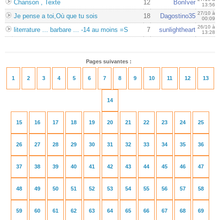
Chanson , Texte
12
BonIver
13:56
27/10 à
Je pense a toi,Où que tu sois
18
Dagostino35
00:09
26/10 à
literrature ... barbare ... -14 au moins =S
7
sunlightheart
13:28
Pages suivantes :
1
2
3
4
5
6
7
8
9
10
11
12
13
14
15
16
17
18
19
20
21
22
23
24
25
26
27
28
29
30
31
32
33
34
35
36
37
38
39
40
41
42
43
44
45
46
47
48
49
50
51
52
53
54
55
56
57
58
59
60
61
62
63
64
65
66
67
68
69