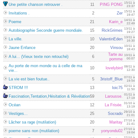
15/11 à
Une petite chanson retrouver .
11
PING PONG
23:37
15/11 à
Invitations .
2
Zer
19:47
14/11 à
Poeme
21
Karin_e
22:49
13/11 à
Autobiographie Seconde guerre mondiale.
15
RickGrimes
19:27
13/11 à
La ville.
10
ValentinEden
16:30
10/11 à
Jaune Enfance
20
Vinsou
18:43
Tarte au
10/11 à
A lui... (Vieux texte non retouché)
6
pomme
00:07
Au porte de mon monde ou à celle de ma
08/11 à
10
lovelybird
vie...
12:30
07/11 à
La vie est bien foutue..
5
3ristoff_Blue
19:54
02/11 à
STROM !!!
13
loic75
11:50
01/11 à
Fascination,Tentation,Hésitation & Révélation
59
Larousse.
17:19
31/10 à
Océan
12
La Frisée.
13:19
29/10 à
Vestiges...
25
Socrado
21:01
27/10 à
Lâcher sa rage (mutilation)
20
Maritay
21:41
27/10 à
poeme sans non (mutilation)
7
yonyondu02
19:04
27/10 à