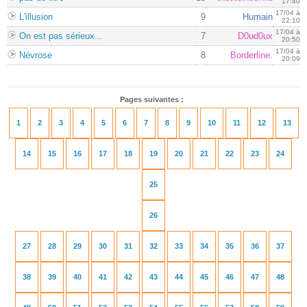
17:40
17/04 à
L'illusion
9
Humain
22:10
17/04 à
On est pas sérieux...
7
D0ud0ux
20:50
17/04 à
Névrose
8
Borderline.
20:09
Pages suivantes :
1
2
3
4
5
6
7
8
9
10
11
12
13
14
15
16
17
18
19
20
21
22
23
24
25
26
27
28
29
30
31
32
33
34
35
36
37
38
39
40
41
42
43
44
45
46
47
48