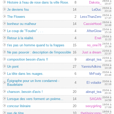
28/04 à
Histoire à l'eau de rose dans la ville Rose.
8
Dakota_
19:47
26/04 à
Je deviens fou
14
LeDuc
23:14
26/04 à
The Flowers
2
LessThanZero
17:37
26/04 à
bonheur ou malheur
14
CassieHood
14:48
25/04 à
Le coup de "Foudre" . . .
4
AfterGlow
15:19
25/04 à
Retour à la réalité.
4
Enel
11:22
24/04 à
t'es pas un homme quand tu la frappes
15
no_one78
15:38
22/04 à
Ne pas pouvoir : description de l'impossible
16
Just a dream
22:37
22/04 à
composition besoin d'avis !!
9
abrupt_tea
14:48
22/04 à
Un pont
27
YannisAdkins
14:18
20/04 à
La tête dans les nuages.
6
MrFoaly
23:46
Épigraphe pour un livre condamné -
20/04 à
4
El volador
Baudelaire
22:16
20/04 à
chanson..besoin d'avis !
20
abrupt_tea
20:31
20/04 à
Lorsque des vers forment un poème...
14
SAGAN
14:59
19/04 à
concour litéraire
20
sexygirling
17:09
18/04 à
pas de titre
10
thetiteinconnu