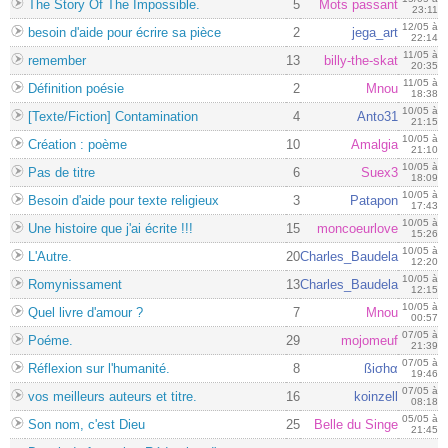
The Story Of The Impossible.
5
Mots passant
23:11
12/05 à
besoin d'aide pour écrire sa pièce
2
jega_art
22:14
11/05 à
remember
13
billy-the-skat
20:35
11/05 à
Définition poésie
2
Mnou
18:38
10/05 à
[Texte/Fiction] Contamination
4
Anto31
21:15
10/05 à
Création : poème
10
Amalgia
21:10
10/05 à
Pas de titre
6
Suex3
18:09
10/05 à
Besoin d'aide pour texte religieux
3
Patapon
17:43
10/05 à
Une histoire que j'ai écrite !!!
15
moncoeurlove
15:26
10/05 à
L'Autre.
20
Charles_Baudela
12:20
10/05 à
Romynissament
13
Charles_Baudela
12:15
10/05 à
Quel livre d'amour ?
7
Mnou
00:57
07/05 à
Poéme.
29
mojomeuf
21:39
07/05 à
Réflexion sur l'humanité.
8
ßiσhα
19:46
07/05 à
vos meilleurs auteurs et titre.
16
koinzell
08:18
05/05 à
Son nom, c'est Dieu
25
Belle du Singe
21:45