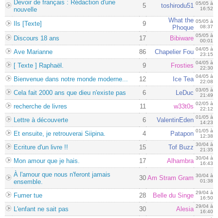
Devoir de français : Rédaction d'une
05/05 à
5
toshirodu51
nouvelle
16:52
What the
05/05 à
Ils [Texte]
9
Phoque
08:37
05/05 à
Discours 18 ans
17
Bibiware
00:01
04/05 à
Ave Marianne
86
Chapelier Fou
23:15
04/05 à
[ Texte ] Raphaël.
9
Frosties
22:30
04/05 à
Bienvenue dans notre monde moderne...
12
Ice Tea
22:08
03/05 à
Cela fait 2000 ans que dieu n'existe pas
6
LeDuc
21:49
02/05 à
recherche de livres
11
w33t0s
22:12
01/05 à
Lettre à découverte
6
ValentinEden
14:23
01/05 à
Et ensuite, je retrouverai Siipina.
4
Patapon
12:38
30/04 à
Ecriture d'un livre !!
15
Tof Buzz
21:35
30/04 à
Mon amour que je hais.
17
Alhambra
16:43
À l'amour que nous n'feront jamais
30/04 à
30
Am Stram Gram
ensemble.
01:38
29/04 à
Fumer tue
28
Belle du Singe
16:50
29/04 à
L'enfant ne sait pas
30
Alesia
16:40