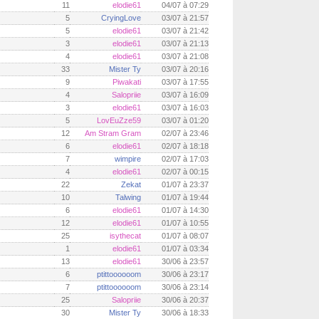
11
elodie61
04/07 à 07:29
5
CryingLove
03/07 à 21:57
5
elodie61
03/07 à 21:42
3
elodie61
03/07 à 21:13
4
elodie61
03/07 à 21:08
33
Mister Ty
03/07 à 20:16
9
Piwakati
03/07 à 17:55
4
Salopriie
03/07 à 16:09
3
elodie61
03/07 à 16:03
5
LovEuZze59
03/07 à 01:20
12
Am Stram Gram
02/07 à 23:46
6
elodie61
02/07 à 18:18
7
wimpire
02/07 à 17:03
4
elodie61
02/07 à 00:15
22
Zekat
01/07 à 23:37
10
Talwing
01/07 à 19:44
6
elodie61
01/07 à 14:30
12
elodie61
01/07 à 10:55
25
isythecat
01/07 à 08:07
1
elodie61
01/07 à 03:34
13
elodie61
30/06 à 23:57
6
ptittoooooom
30/06 à 23:17
7
ptittoooooom
30/06 à 23:14
25
Salopriie
30/06 à 20:37
30
Mister Ty
30/06 à 18:33