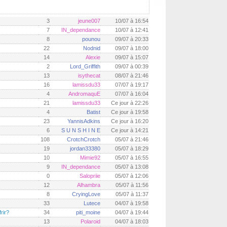
3
jeune007
10/07 à 16:54
7
IN_dependance
10/07 à 12:41
8
pounou
09/07 à 20:33
22
Nodnid
09/07 à 18:00
14
Alexie
09/07 à 15:07
2
Lord_Griffith
09/07 à 00:39
13
isythecat
08/07 à 21:46
16
lamissdu33
07/07 à 19:17
4
AndromaquE
07/07 à 16:04
21
lamissdu33
Ce jour à 22:26
4
Batist
Ce jour à 19:58
23
YannisAdkins
Ce jour à 16:20
6
S U N S H I N E
Ce jour à 14:21
108
CrotchCrotch
05/07 à 21:46
19
jordan33380
05/07 à 18:29
10
Mimie92
05/07 à 16:55
9
IN_dependance
05/07 à 13:08
0
Salopriie
05/07 à 12:06
12
Alhambra
05/07 à 11:56
8
CryingLove
05/07 à 11:37
33
Lutece
04/07 à 19:58
rir?
34
piti_moine
04/07 à 19:44
13
Polaroid
04/07 à 18:03