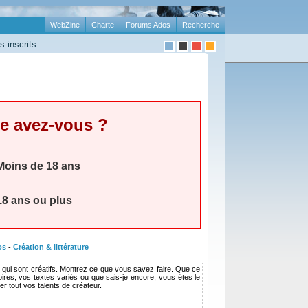
WebZine
Charte
Forums Ados
Recherche
 inscrits
e avez-vous ?
oins de 18 ans
8 ans ou plus
os
-
Création & littérature
es qui sont créatifs. Montrez ce que vous savez faire. Que ce
ires, vos textes variés ou que sais-je encore, vous êtes le
r tout vos talents de créateur.