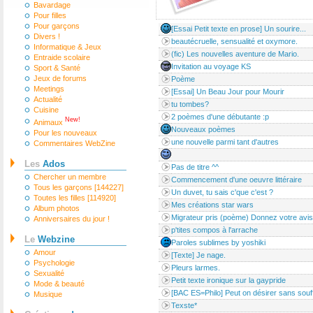
Bavardage
Pour filles
Pour garçons
[Essai Petit texte en prose] Un sourire...
Divers !
beautécruelle, sensualité et oxymore.
Informatique & Jeux
(fic) Les nouvelles aventure de Mario.
Entraide scolaire
Invitation au voyage KS
Sport & Santé
Jeux de forums
Poème
Meetings
[Essai] Un Beau Jour pour Mourir
Actualité
tu tombes?
Cuisine
2 poèmes d'une débutante :p
New!
Animaux
Nouveaux poèmes
Pour les nouveaux
une nouvelle parmi tant d'autres
Commentaires WebZine
Les
Ados
Pas de titre ^^
Chercher un membre
Commencement d'une oeuvre littéraire
Tous les garçons [144227]
Un duvet, tu sais c'que c'est ?
Toutes les filles [114920]
Mes créations star wars
Album photos
Migrateur pris (poème) Donnez votre avis
Anniversaires du jour !
p'tites compos à l'arrache
Le
Webzine
Paroles sublimes by yoshiki
Amour
[Texte] Je nage.
Psychologie
Pleurs larmes.
Sexualité
Petit texte ironique sur la gaypride
Mode & beauté
[BAC ES=Philo] Peut on désirer sans souff
Musique
Texste*