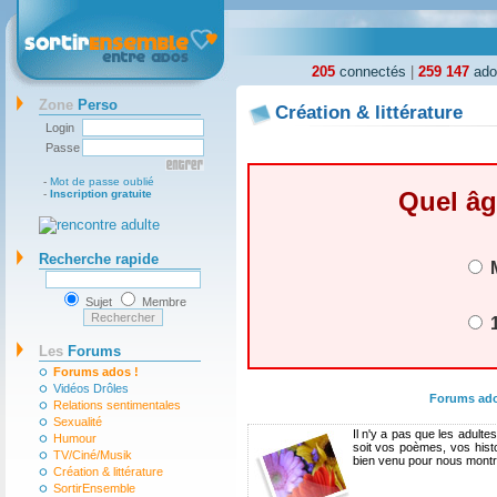
205
connectés
|
259 147
ados
Zone
Perso
Création & littérature
Login
Passe
-
Mot de passe oublié
Quel âg
-
Inscription gratuite
Recherche rapide
M
Sujet
Membre
1
Les
Forums
Forums ados !
Vidéos Drôles
Forums ad
Relations sentimentales
Sexualité
Il n'y a pas que les adult
Humour
soit vos poèmes, vos histo
TV/Ciné/Musik
bien venu pour nous montre
Création & littérature
SortirEnsemble