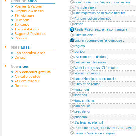
Création
ados
deux poeme que j'ai pas encor fait voir
Poèmes & Paroles
I'm crying love..
Graphique & dessin
une inspiration de derniere minutes
Témoignages
Par une radieuse journée
Questions
aimer
Sondages
Trucs & Astuces
Réelle Fiction (extrait à commenter)
Blagues & Devinettes
Pitite histoire...
Citations
Voici un poème que j'ai composé ..
regrets
Mais
aussi
Bonjour
Fais connaître le site
Avortement ... (Poème)
Contact
Les larmes des roses
Nos
sites
Work in progress: Cité muette
jeux concours gratuits
violence et amour
Annuaire de sites
[texte]Non, je ne regrette rien.
Astuces minceur
"Début" de roman...
Recontre
testament
il fait noir
égocentrisme
faucheuse
pres de toi
ptipoeme
J'ai trop rêvé la nuit [...]
Début de roman, donnez moi votre avis !
Besoin d'avis et de critiques.