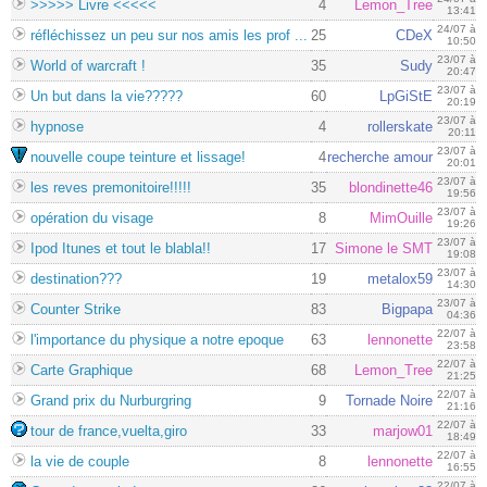
>>>>> Livre <<<<<
4
Lemon_Tree
13:41
24/07 à
réfléchissez un peu sur nos amis les prof ...
25
CDeX
10:50
23/07 à
World of warcraft !
35
Sudy
20:47
23/07 à
Un but dans la vie?????
60
LpGiStE
20:19
23/07 à
hypnose
4
rollerskate
20:11
23/07 à
nouvelle coupe teinture et lissage!
4
recherche amour
20:01
23/07 à
les reves premonitoire!!!!!
35
blondinette46
19:56
23/07 à
opération du visage
8
MimOuille
19:26
23/07 à
Ipod Itunes et tout le blabla!!
17
Simone le SMT
19:08
23/07 à
destination???
19
metalox59
14:30
23/07 à
Counter Strike
83
Bigpapa
04:36
22/07 à
l'importance du physique a notre epoque
63
lennonette
23:58
22/07 à
Carte Graphique
68
Lemon_Tree
21:25
22/07 à
Grand prix du Nurburgring
9
Tornade Noire
21:16
22/07 à
tour de france,vuelta,giro
33
marjow01
18:49
22/07 à
la vie de couple
8
lennonette
16:55
22/07 à