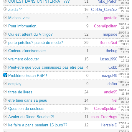
QUI EST DANS UN INTERNAT ???
31
Niko_Patch
08:54
28/07 à
Zelda ^^
16
CitrOn_CeriZez
22:16
28/07 à
Micheal vick
2
gastelle
21:30
28/07 à
Pour information..
9
Cosm0politan
21:10
28/07 à
Qui est atteint du Vitiligo?
32
mapside
21:06
28/07 à
porte-jartelles? passé de mode?
29
BonneNuit
20:11
28/07 à
Cadeau d'anniversaire
1
thebug
17:53
28/07 à
vraiment dégouter
15
lucas1990
17:52
28/07 à
Peut-être que vous connaissez pas être pas
4
Cobb
17:40
28/07 à
Problème Ecran PSP !
0
nazgul49
13:00
28/07 à
cosplay
9
daftor
11:47
28/07 à
titres de livres
24
angie95
11:39
28/07 à
être bien dans sa peau
14
Nel
01:12
27/07 à
Question de couleurs
16
Cosm0politan
22:09
27/07 à
Avaler du Rince-Bouche!?!
11
roup_FreeHugs
21:52
27/07 à
ke faire a paris pendant 15 jours??
12
HerzeleiD
21:16
27/07 à