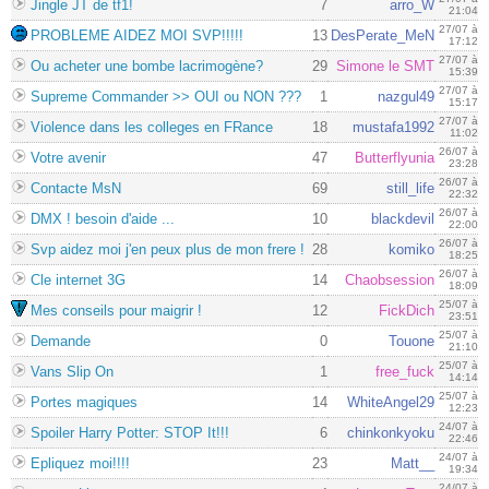
Jingle JT de tf1!
7
arro_W
21:04
27/07 à
PROBLEME AIDEZ MOI SVP!!!!!
13
DesPerate_MeN
17:12
27/07 à
Ou acheter une bombe lacrimogène?
29
Simone le SMT
15:39
27/07 à
Supreme Commander >> OUI ou NON ???
1
nazgul49
15:17
27/07 à
Violence dans les colleges en FRance
18
mustafa1992
11:02
26/07 à
Votre avenir
47
Butterflyunia
23:28
26/07 à
Contacte MsN
69
still_life
22:32
26/07 à
DMX ! besoin d'aide ...
10
blackdevil
22:00
26/07 à
Svp aidez moi j'en peux plus de mon frere !
28
komiko
18:25
26/07 à
Cle internet 3G
14
Chaobsession
18:09
25/07 à
Mes conseils pour maigrir !
12
FickDich
23:51
25/07 à
Demande
0
Touone
21:10
25/07 à
Vans Slip On
1
free_fuck
14:14
25/07 à
Portes magiques
14
WhiteAngel29
12:23
24/07 à
Spoiler Harry Potter: STOP It!!!
6
chinkonkyoku
22:46
24/07 à
Epliquez moi!!!!
23
Matt__
19:34
24/07 à