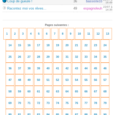
Coup de gueule !
36
bassiste33
16:49
22/07 à
Racontez moi vos rêves...
49
espagnoleuh
14:35
Pages suivantes :
1
2
3
4
5
6
7
8
9
10
11
12
13
14
15
16
17
18
19
20
21
22
23
24
25
26
27
28
29
30
31
32
33
34
35
36
37
38
39
40
41
42
43
44
45
46
47
48
49
50
51
52
53
54
55
56
57
58
59
60
61
62
63
64
65
66
67
68
69
70
71
72
73
74
75
76
77
78
79
80
81
82
83
84
85
86
87
88
89
90