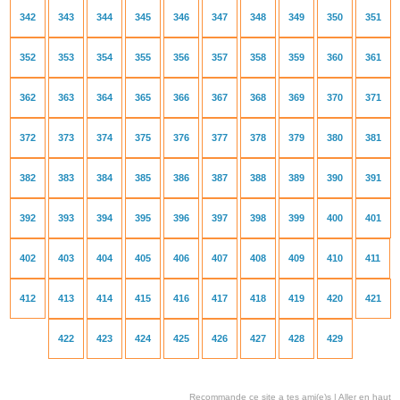
342
343
344
345
346
347
348
349
350
351
352
353
354
355
356
357
358
359
360
361
362
363
364
365
366
367
368
369
370
371
372
373
374
375
376
377
378
379
380
381
382
383
384
385
386
387
388
389
390
391
392
393
394
395
396
397
398
399
400
401
402
403
404
405
406
407
408
409
410
411
412
413
414
415
416
417
418
419
420
421
422
423
424
425
426
427
428
429
Recommande ce site a tes ami(e)s
|
Aller en haut