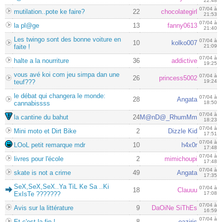
22:48
07/04 à
mutilation..pote ke faire?
22
chocolategirl
21:53
07/04 à
la pl@ge
13
fanny0613
21:40
Les twingo sont des bonne voiture en
07/04 à
10
kolko007
faite !
21:09
07/04 à
halte a la nourriture
36
addictive
19:25
vous avé koi com jeu simpa dan une
07/04 à
26
princess5002
teuf???
19:24
le débat qui changera le monde:
07/04 à
28
Angata
cannabissss
18:50
07/04 à
la cantine du bahut
24
M@nD@_RhumMm
18:23
07/04 à
Mini moto et Dirt Bike
2
Dizzle Kid
17:51
07/04 à
LOoL petit remarque mdr
10
h4x0r
17:48
07/04 à
livres pour l'école
2
mimichoupi
17:48
07/04 à
skate is not a crime
49
Angata
17:35
SeX,SeX,SeX..Ya TiL Ke Sa ..Ki
07/04 à
18
Clauuu
ExIsTe ???????
17:08
07/04 à
Avis sur la littérature
9
DaOiNe SiThEs
16:59
07/04 à
Et c'est la fin !
8
oaziris