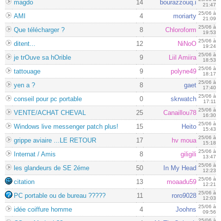
magdo
14
bourazzouq.i
21:47
25/06 à
AMI
4
moriarty
21:09
25/06 à
Que télécharger ?
8
Chloroform
19:53
25/06 à
ditent...
12
NiNoO
19:24
25/06 à
je trOuve sa hOrible
9
Liil Amiira
18:53
25/06 à
tattouage
9
polyne49
18:17
25/06 à
yen a ?
8
gaet
17:40
25/06 à
conseil pour pc portable
0
skrwatch
17:11
25/06 à
VENTE/ACHAT CHEVAL
25
Canaillou78
16:30
25/06 à
Windows live messenger patch plus!
15
Heito
15:43
25/06 à
grippe aviaire ...LE RETOUR
17
hv moua
15:18
25/06 à
Internat / Amis
8
giligili
13:47
25/06 à
les glandeurs de SE 2éme
50
In My Head
12:23
25/06 à
citation
13
moaadu59
12:21
25/06 à
PC portable ou de bureau ?????
11
roro9028
12:03
25/06 à
idée coiffure homme
4
Joohns
09:56
25/06 à