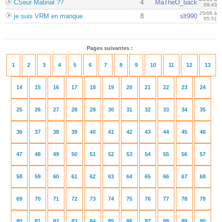
CSeur Matinal ??
4
MaTheO_back
09:43
25/06 à
je suis VRM en manque
8
slt990
05:51
Pages suivantes :
1
2
3
4
5
6
7
8
9
10
11
12
13
14
15
16
17
18
19
20
21
22
23
24
25
26
27
28
29
30
31
32
33
34
35
36
37
38
39
40
41
42
43
44
45
46
47
48
49
50
51
52
53
54
55
56
57
58
59
60
61
62
63
64
65
66
67
68
69
70
71
72
73
74
75
76
77
78
79
80
81
82
83
84
85
86
87
88
89
90