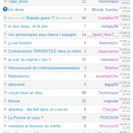
Topic pourri
22
Tecktonaze
20:01
27/06 à
les rêves...
4
Bloody Sunday
19:36
27/06 à
>----------> Maladie grave ?! <----------<
44
Canaillou78
18:43
27/06 à
le plus beau...et le pire...
7
stefgay06
18:34
27/06 à
vos pronostiques pour france / espagne
14
___0peN_HearT__
17:33
27/06 à
g une kestion
6
klemstylzz
16:26
27/06 à
Contravention TRANSPOLE dans le métro
2
lapaysanne
15:05
27/06 à
je suis au regime c dur !!
42
nonmaissi
14:22
27/06 à
feteuuuuuuuh du cinémaaaaaaaaaaaaaaa
3
Maiiitee
14:01
27/06 à
Maltraitance
6
asiatikgirl14a
13:56
27/06 à
delaveine
4
bigup93
13:33
27/06 à
croyer vous en dieu
88
Tecktonaze
12:43
27/06 à
Brevet
26
mapside
12:24
27/06 à
attention : décibel dans un concert
8
Changlier
12:10
27/06 à
La Presse et vous ?
28
POISSON
02:06
26/06 à
mentions et bourses du mérite
9
Missuna18
21:20
26/06 à