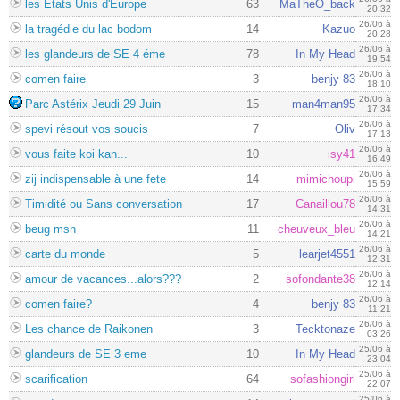
les Etats Unis d'Europe
63
MaTheO_back
20:32
26/06 à
la tragédie du lac bodom
14
Kazuo
20:28
26/06 à
les glandeurs de SE 4 éme
78
In My Head
19:54
26/06 à
comen faire
3
benjy 83
18:10
26/06 à
Parc Astérix Jeudi 29 Juin
15
man4man95
17:34
26/06 à
spevi résout vos soucis
7
Oliv
17:13
26/06 à
vous faite koi kan...
10
isy41
16:49
26/06 à
zij indispensable à une fete
14
mimichoupi
15:59
26/06 à
Timidité ou Sans conversation
17
Canaillou78
14:31
26/06 à
beug msn
11
cheuveux_bleu
14:21
26/06 à
carte du monde
5
learjet4551
12:31
26/06 à
amour de vacances...alors???
2
sofondante38
12:14
26/06 à
comen faire?
4
benjy 83
11:21
26/06 à
Les chance de Raikonen
3
Tecktonaze
03:26
25/06 à
glandeurs de SE 3 eme
10
In My Head
23:04
25/06 à
scarification
64
sofashiongirl
22:07
25/06 à