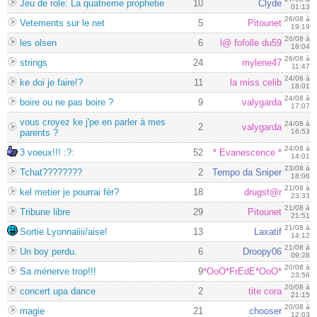
Jeu de role: La quatrieme prophetie
10
Clyde
01:13
26/08 à
Vetements sur le net
5
Pitounet
19:19
26/08 à
les olsen
6
l@ fofolle du59
18:04
26/08 à
strings
24
mylene47
11:47
24/08 à
ke doi je faire!?
11
la miss celib
18:01
24/08 à
boire ou ne pas boire ?
9
valygarda
17:07
vous croyez ke j'pe en parler à mes
24/08 à
2
valygarda
parents ?
16:53
24/08 à
3 voeux!!! :?:
52
* Evanescence *
14:01
23/08 à
Tchat????????
2
Tempo da Sniper
18:06
21/08 à
kel metier je pourrai fèr?
18
drugst@r
23:33
21/08 à
Tribune libre
29
Pitounet
21:51
21/08 à
Sortie Lyonnaiiii/aise!
13
Laxatif
14:12
21/08 à
Un boy perdu.
6
Droopy06
09:28
20/08 à
Sa ménerve trop!!!
9
*OoO*FrEdE*OoO*
23:56
20/08 à
concert upa dance
2
tite cora
21:15
20/08 à
magie
21
chooser
12:03