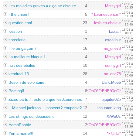
19/08 à
Les maladies graves => ça se discute
4
Missygirl
20:35
19/08 à
! the chien !
5
* Evanescence *
11:19
18/08 à
question con!
23
lesb-en-chaleur
19:40
18/08 à
Kestion
1
Laxatif
09:11
17/08 à
sorcelerie....
17
excalibur
13:07
17/08 à
fille ou garçon ?
16
no_one78
00:20
15/08 à
La meilleure blague !
4
Missygirl
03:04
14/08 à
nuit des étoiles
10
sunnygirl
16:51
14/08 à
vendredi 13
28
no_one78
16:06
13/08 à
Besoin de volontaire
4
Dark.M666
19:59
13/08 à
Percing!!
8
*OoO*FrEdE*OoO*
00:04
12/08 à
Zizou parti, il reste plu que les3couronnes
7
¤jupiter02¤
20:22
12/08 à
...Michael jackson... innocent? coupable?
12
inhuman king
18:44
12/08 à
Les strings qui dépassent
12
XiWoUz
18:38
12/08 à
HomoPhobie....
2
*OoO*FrEdE*OoO*
18:36
12/08 à
Yen a marre!!!
14
*k@lila*
12:26