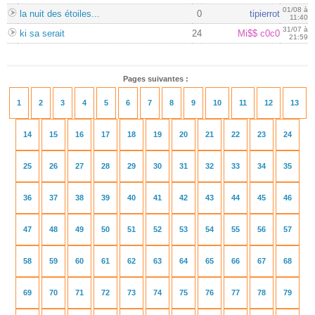
01/08 à
la nuit des étoiles...
0
tipierrot
11:40
31/07 à
ki sa serait
24
Mi$$ c0c0
21:59
Pages suivantes :
1
2
3
4
5
6
7
8
9
10
11
12
13
14
15
16
17
18
19
20
21
22
23
24
25
26
27
28
29
30
31
32
33
34
35
36
37
38
39
40
41
42
43
44
45
46
47
48
49
50
51
52
53
54
55
56
57
58
59
60
61
62
63
64
65
66
67
68
69
70
71
72
73
74
75
76
77
78
79