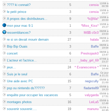
12/08 à
???? ki connait?
5
censia
00:56
10/08 à
le petit prince
3
censia
23:27
10/08 à
A propos des distributeurs...
9
*k@lila*
20:03
10/08 à
msn pour mac 9.1
1
*Miss_Kiss*
15:27
09/08 à
ressemblances?
3
Mi$$ c0c0
23:03
09/08 à
re si on devait mourir demain
27
halala
18:20
08/08 à
Biip Bip Ouais
3
Baffe
19:04
08/08 à
concert
6
Preskojask0
13:47
07/08 à
L'acteur et l'actrice...
1
_baby_girl_69
23:27
07/08 à
jeux...
24
* Evanescence *
14:44
Ce jour
Suis je le seul
6
Baffe
à 21:21
05/08 à
Une aide avec PC
15
negscully
21:00
05/08 à
psp ou nintendo ds??????
7
fladante89
19:23
05/08 à
enquête pour occuper les vacances
5
valygarda
17:51
05/08 à
montages photos
16
LeiLa5
12:49
01/08 à
souvenir souvenir.....
19
manunu
22:35