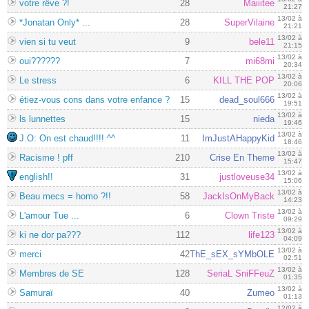
votre rêve ?!
28
Maiiitee
21:27
13/02 à
*Jonatan Only* ...
28
SuperVilaine
21:21
13/02 à
vien si tu veut
9
bele11
21:15
13/02 à
oui??????
7
mi68mi
20:34
13/02 à
Le stress
6
KILL THE POP
20:06
13/02 à
étiez-vous cons dans votre enfance ?
15
dead_soul666
19:51
13/02 à
ls lunnettes
15
nieda
19:46
13/02 à
J.O: On est chaud!!!! ^^
11
ImJustAHappyKid
18:46
13/02 à
Racisme ! pff
210
Crise En Theme
15:47
13/02 à
english!!
31
justloveuse34
15:06
13/02 à
Beau mecs = homo ?!!
58
JackIsOnMyBack
14:23
13/02 à
L'amour Tue ...
6
Clown Triste
09:29
13/02 à
ki ne dor pa???
112
life123
04:09
13/02 à
merci
42
ThE_sEX_sYMbOLE
02:51
13/02 à
Membres de SE
128
SeriaL SniFFeuZ
01:35
13/02 à
Samuraï
40
Zumeo
01:13
12/02 à