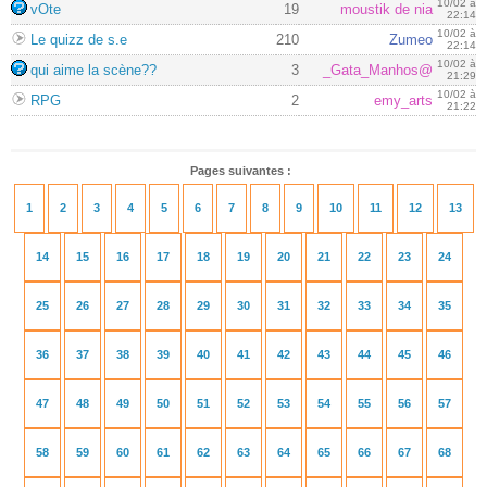
10/02 à
vOte
19
moustik de nia
22:14
10/02 à
Le quizz de s.e
210
Zumeo
22:14
10/02 à
qui aime la scène??
3
_Gata_Manhos@
21:29
10/02 à
RPG
2
emy_arts
21:22
Pages suivantes :
1
2
3
4
5
6
7
8
9
10
11
12
13
14
15
16
17
18
19
20
21
22
23
24
25
26
27
28
29
30
31
32
33
34
35
36
37
38
39
40
41
42
43
44
45
46
47
48
49
50
51
52
53
54
55
56
57
58
59
60
61
62
63
64
65
66
67
68