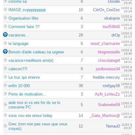
comme sa
8
Doodle
23:31
12/02 à
IMAGE svppppppppp
10
CitrOn_CeriZez
23:29
12/02 à
Organisation fête
6
skaloprie
22:34
12/02 à
Comment faire ??
3
touf59640
21:29
12/02 à
vacances...
29
drOp
21:17
12/02 à
le language
6
meuf_charmante
20:15
12/02 à
Besoin d'aide cadeau sa urgeee
6
titegrenouille
18:48
12/02 à
vacance+meilleure ami(e)
7
chocolategirl
18:21
12/02 à
calecon??!
8
justloveuse34
16:28
12/02 à
Le truc qui énerve
7
freddie mercury
16:13
12/02 à
enfin 10 000
39
stefgay06
15:11
12/02 à
Perte de motivation...
3
AzN_LoVeuZz
14:25
aidé moi si vs ete for ds se ki
12/02 à
5
Srabinette59
concerne PC
12:17
12/02 à
vous vou ete ennui today
14
_Gata_Manhos@
00:30
Grec (non non pas ceux que vous
11/02 à
12
NanauD
croyez)
23:37