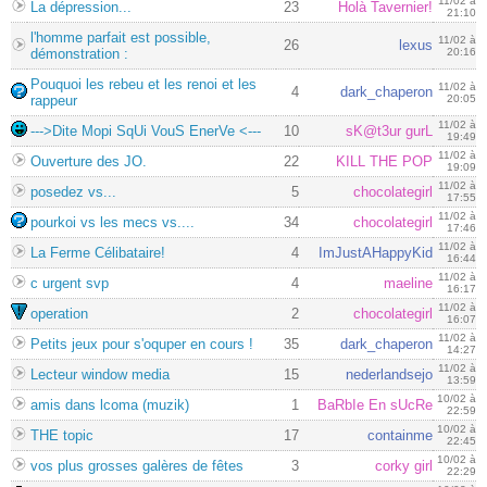
11/02 à
La dépression...
23
Holà Tavernier!
21:10
l'homme parfait est possible,
11/02 à
26
lexus
démonstration :
20:16
Pouquoi les rebeu et les renoi et les
11/02 à
4
dark_chaperon
rappeur
20:05
11/02 à
--->Dite Mopi SqUi VouS EnerVe <---
10
sK@t3ur gurL
19:49
11/02 à
Ouverture des JO.
22
KILL THE POP
19:09
11/02 à
posedez vs...
5
chocolategirl
17:55
11/02 à
pourkoi vs les mecs vs....
34
chocolategirl
17:46
11/02 à
La Ferme Célibataire!
4
ImJustAHappyKid
16:44
11/02 à
c urgent svp
4
maeline
16:17
11/02 à
operation
2
chocolategirl
16:07
11/02 à
Petits jeux pour s'oquper en cours !
35
dark_chaperon
14:27
11/02 à
Lecteur window media
15
nederlandsejo
13:59
10/02 à
amis dans lcoma (muzik)
1
BaRbIe En sUcRe
22:59
10/02 à
THE topic
17
containme
22:45
10/02 à
vos plus grosses galères de fêtes
3
corky girl
22:29