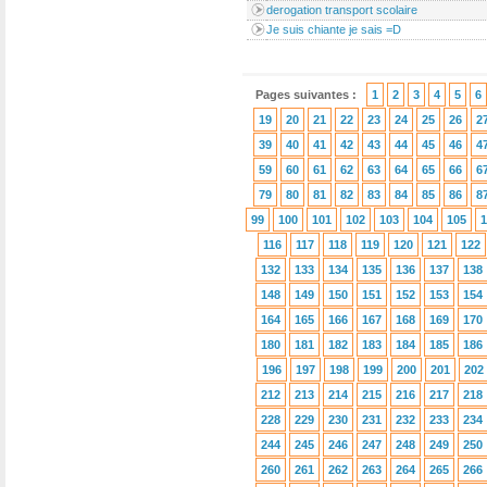
derogation transport scolaire
Je suis chiante je sais =D
Pages suivantes :
1
2
3
4
5
6
19
20
21
22
23
24
25
26
2
39
40
41
42
43
44
45
46
4
59
60
61
62
63
64
65
66
6
79
80
81
82
83
84
85
86
8
99
100
101
102
103
104
105
1
116
117
118
119
120
121
122
132
133
134
135
136
137
138
148
149
150
151
152
153
154
164
165
166
167
168
169
170
180
181
182
183
184
185
186
196
197
198
199
200
201
202
212
213
214
215
216
217
218
228
229
230
231
232
233
234
244
245
246
247
248
249
250
260
261
262
263
264
265
266