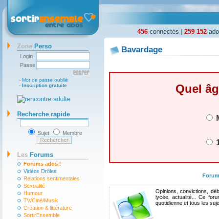
456
connectés
|
259 152
ados
Zone
Perso
Bavardage
Login
Passe
-
Mot de passe oublié
Quel âg
-
Inscription gratuite
Recherche rapide
M
Sujet
Membre
1
Les
Forums
Forums ados !
Vidéos Drôles
Forum
Relations sentimentales
Sexualité
Opinions, convictions, déb
Humour
lycée, actualité... Ce fo
TV/Ciné/Musik
quotidienne et tous les suj
Création & littérature
SortirEnsemble