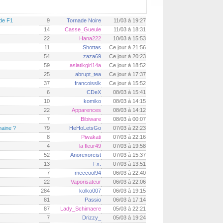
de F1
9
Tornade Noire
11/03 à 19:27
14
Casse_Gueule
11/03 à 18:31
22
Hana222
10/03 à 15:53
11
Shottas
Ce jour à 21:56
54
zaza69
Ce jour à 20:23
59
asiatikgirl14a
Ce jour à 18:52
25
abrupt_tea
Ce jour à 17:37
37
francoisslk
Ce jour à 15:52
6
CDeX
08/03 à 15:41
10
komiko
08/03 à 14:15
22
Apparences
08/03 à 14:12
7
Bibiware
08/03 à 00:07
maine ?
79
HeHoLetsGo
07/03 à 22:23
8
Piwakati
07/03 à 22:16
4
la fleur49
07/03 à 19:58
52
Anorexorcist
07/03 à 15:37
13
Fx.
07/03 à 13:51
7
meccool94
06/03 à 22:40
22
Vaporisateur
06/03 à 22:06
284
kolko007
06/03 à 19:15
81
Passio
06/03 à 17:14
87
Lady_Schimaere
05/03 à 22:21
7
Drizzy_
05/03 à 19:24