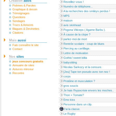
Création
ados
Reveillez-vous !
Poèmes & Paroles
Numéro de téléphone...
Graphique & dessin
A la recherches des smileys perdus !
Témoignages
MPS
Questions
maison
Sondages
Trucs & Astuces
avis skinhead
Blagues & Devinettes
Pogona Viticeps ( Agame Barbu ).
Citations
À cause de la clope ?
parlez-moi de mort
Mais
aussi
Rentrée scolaire - coup de blues
Fais connaître le site
Piercing au cartillage.
Contact
Lettre de motivation
Nos
sites
Gothic/ sweet lolita
jeux concours gratuits
babysitting
Annuaire de sites
Nicolas Sarkozy et la censure.
Astuces minceur
[Jeu] Tape ton pseudo avec ton nez !
Recontre
corps
Protéine et musculation ?
gros soucis
Je hais l'hypocrisie envers les moches..
Thon + Tomate?
Emo kiss
Personne dans un clip.
J'ai la classe.
Le Rugby