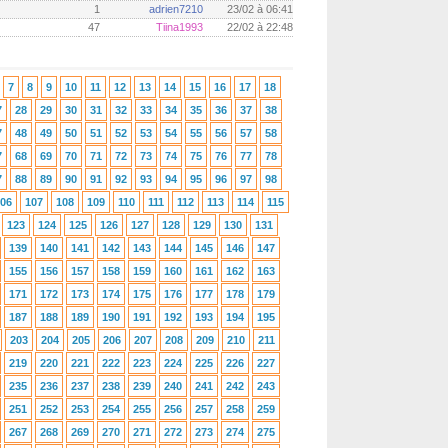
1
adrien7210
23/02 à 06:41
47
Tiina1993
22/02 à 22:48
7
8
9
10
11
12
13
14
15
16
17
18
7
28
29
30
31
32
33
34
35
36
37
38
7
48
49
50
51
52
53
54
55
56
57
58
7
68
69
70
71
72
73
74
75
76
77
78
7
88
89
90
91
92
93
94
95
96
97
98
06
107
108
109
110
111
112
113
114
115
123
124
125
126
127
128
129
130
131
139
140
141
142
143
144
145
146
147
155
156
157
158
159
160
161
162
163
171
172
173
174
175
176
177
178
179
187
188
189
190
191
192
193
194
195
203
204
205
206
207
208
209
210
211
219
220
221
222
223
224
225
226
227
235
236
237
238
239
240
241
242
243
251
252
253
254
255
256
257
258
259
267
268
269
270
271
272
273
274
275