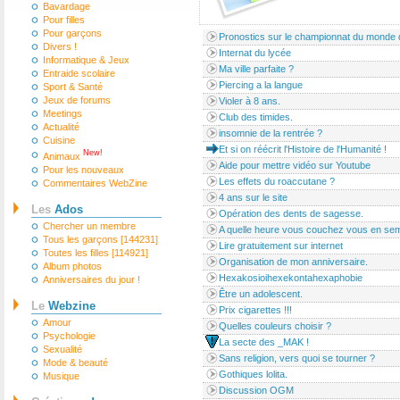
Bavardage
Pour filles
Pour garçons
Pronostics sur le championnat du monde 
Divers !
Internat du lycée
Informatique & Jeux
Ma ville parfaite ?
Entraide scolaire
Piercing a la langue
Sport & Santé
Jeux de forums
Violer à 8 ans.
Meetings
Club des timides.
Actualité
insomnie de la rentrée ?
Cuisine
Et si on réécrit l'Histoire de l'Humanité !
New!
Animaux
Aide pour mettre vidéo sur Youtube
Pour les nouveaux
Les effets du roaccutane ?
Commentaires WebZine
4 ans sur le site
Les
Ados
Opération des dents de sagesse.
Chercher un membre
A quelle heure vous couchez vous en se
Tous les garçons [144231]
Lire gratuitement sur internet
Toutes les filles [114921]
Organisation de mon anniversaire.
Album photos
Hexakosioihexekontahexaphobie
Anniversaires du jour !
Être un adolescent.
Le
Webzine
Prix cigarettes !!!
Amour
Quelles couleurs choisir ?
Psychologie
La secte des _MAK !
Sexualité
Sans religion, vers quoi se tourner ?
Mode & beauté
Gothiques lolita.
Musique
Discussion OGM