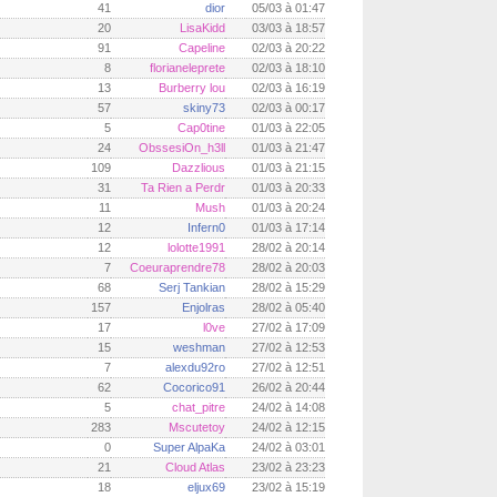
41
dior
05/03 à 01:47
20
LisaKidd
03/03 à 18:57
91
Capeline
02/03 à 20:22
8
florianeleprete
02/03 à 18:10
13
Burberry lou
02/03 à 16:19
57
skiny73
02/03 à 00:17
5
Cap0tine
01/03 à 22:05
24
ObssesiOn_h3ll
01/03 à 21:47
109
Dazzlious
01/03 à 21:15
31
Ta Rien a Perdr
01/03 à 20:33
11
Mush
01/03 à 20:24
12
Infern0
01/03 à 17:14
12
lolotte1991
28/02 à 20:14
7
Coeuraprendre78
28/02 à 20:03
68
Serj Tankian
28/02 à 15:29
157
Enjolras
28/02 à 05:40
17
l0ve
27/02 à 17:09
15
weshman
27/02 à 12:53
7
alexdu92ro
27/02 à 12:51
62
Cocorico91
26/02 à 20:44
5
chat_pitre
24/02 à 14:08
283
Mscutetoy
24/02 à 12:15
0
Super AlpaKa
24/02 à 03:01
21
Cloud Atlas
23/02 à 23:23
18
eljux69
23/02 à 15:19