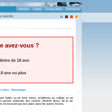
WebZine
Charte
Forums Ados
Recherche
 inscrits
e avez-vous ?
oins de 18 ans
8 ans ou plus
s ados
-
Bavardage
ats futiles ou de fond, loisirs, problèmes au collège ou au
rum permet d'aborder des centres d'intérêt divers de la vie
ets ne trouvant pas leur place dans les autres forums.