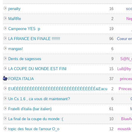
penalty
16
sco
MaRRe
2
Ne
Campeone YES :p
19
LA FRANCE EN FINALE !!!!!!!
96
Coeur en
mangas!
6
Dents de sagesses
9
S@N_
LA COUPE DU MONDE EST FINI
15
Lull@b
FORZA ITALIA
37
prince
EUÉÉÉÉÉÉÉÉÉÉÉÉÉÉÉÉÉÉÉÉÉÉÉÉÉÉÉÉÉÉÉ&Eacu
2
Prince
Un Cs 1.6 , ca vous dit maintenant?
6
Fratelli d'italia (bar italien)
61
M
La final de la coupe du monde :(
10
BlueA
topic des feux de l'amour O_o
12
moustik 