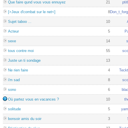
Que faire qund vous vous ennuyez
21
pti
[>Jeux d'combat sur le net<]
8
Don_t_for
Sujet taboo ...
10
Acteur
5
P
sexe
14
tous contre moi
55
sco
Juste un ti sondage
13
Ne rien faire
4
Teck
i'm sad
8
sco
sono
6
bla
Où partez vous en vacances ?
10
th
solitude
5
yam
bonsoir amis du soir
3