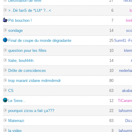
Déstination de réve
27
Teck
>..Dé fanS de *LUI* ?...<
6
l
Piti bouchon !
7
Inn
sondage
14
sco
Final de coupe du monde dégradante
25
Sum41 -Fo
question pour les filles
10
klem
Italie, bouhhhh.
14
Drôle de coincidences
10
nederla
trop marant zidane mdrmdrmdr
80
CS
63
akab
Le Sexe...
12
TiCara
pourquoi zizou a fait ça???
22
lafourm
Materrazi
83
Diz
la video
3
lafourm