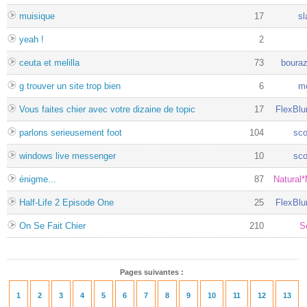
muisique
17
sl
yeah !
2
ceuta et melilla
73
bouraz
g trouver un site trop bien
6
m
Vous faites chier avec votre dizaine de topic
17
FlexBl
parlons serieusement foot
104
sco
windows live messenger
10
sco
énigme...
87
Natural*
Half-Life 2 Episode One
25
FlexBl
On Se Fait Chier
210
So
Pages suivantes :
1
2
3
4
5
6
7
8
9
10
11
12
13