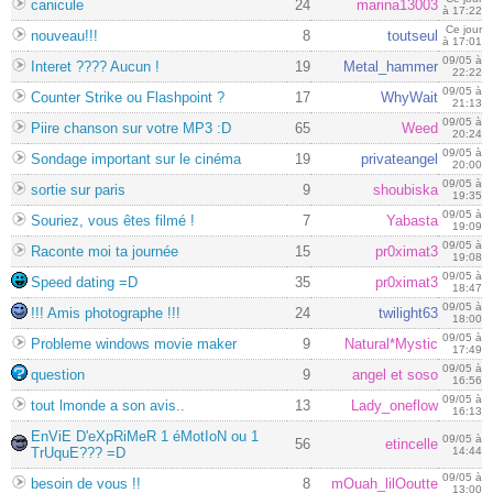
canicule
24
marina13003
à 17:22
Ce jour
nouveau!!!
8
toutseul
à 17:01
09/05 à
Interet ???? Aucun !
19
Metal_hammer
22:22
09/05 à
Counter Strike ou Flashpoint ?
17
WhyWait
21:13
09/05 à
Piire chanson sur votre MP3 :D
65
Weed
20:24
09/05 à
Sondage important sur le cinéma
19
privateangel
20:00
09/05 à
sortie sur paris
9
shoubiska
19:35
09/05 à
Souriez, vous êtes filmé !
7
Yabasta
19:09
09/05 à
Raconte moi ta journée
15
pr0ximat3
19:08
09/05 à
Speed dating =D
35
pr0ximat3
18:47
09/05 à
!!! Amis photographe !!!
24
twilight63
18:00
09/05 à
Probleme windows movie maker
9
Natural*Mystic
17:49
09/05 à
question
9
angel et soso
16:56
09/05 à
tout lmonde a son avis..
13
Lady_oneflow
16:13
EnViE D'eXpRiMeR 1 éMotIoN ou 1
09/05 à
56
etincelle
TrUquE??? =D
14:44
09/05 à
besoin de vous !!
8
mOuah_lilOoutte
13:00