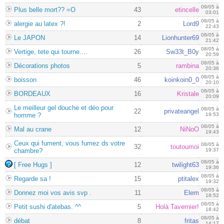
09/05 à
Plus belle mort?? =O
43
etincelle
03:01
08/05 à
alergie au latex ?!
2
Lord9
22:43
08/05 à
Le JAPON
14
Lionhunter69
21:42
08/05 à
Vertige, tete qui tourne....
26
Sw33t_B0y
20:59
08/05 à
Décorations photos
5
rambina
20:36
08/05 à
boisson
46
koinkoin0_0
20:10
08/05 à
BORDEAUX
16
Kristale
20:09
Le meilleur gel douche et déo pour
08/05 à
22
privateangel
homme ?
19:53
08/05 à
Mal au crane
12
NiNoO
19:43
Ceux qui fument, vous fumez ds votre
08/05 à
32
toutoumoi
chambre?
19:37
08/05 à
[ Free Hugs ]
12
twilight63
19:36
08/05 à
Regarde sa !
15
ptitalex
19:32
08/05 à
Donnez moi vos avis svp .
11
Elem
18:52
08/05 à
Petit sushi d'atebas. ^^
5
Holà Tavernier!
18:42
08/05 à
débat
8
fritas
14:17