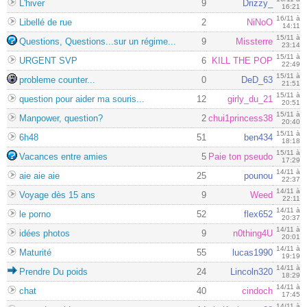
L'hiver
9
Drizzy_
16:21
16/11 à
Libellé de rue
2
NiNoO
14:11
15/11 à
Questions, Questions...sur un régime...
9
Missterre
23:14
15/11 à
URGENT SVP
6
KILL THE POP
22:49
15/11 à
probleme counter...
0
DeD_63
21:51
15/11 à
question pour aider ma souris...
12
girly_du_21
20:51
15/11 à
Manpower, question?
2
chui1princess38
20:40
15/11 à
6h48
51
ben434
18:18
15/11 à
Vacances entre amies
5
Paie ton pseudo
17:29
14/11 à
aie aie aie
25
pounou
22:37
14/11 à
Voyage dès 15 ans
9
Weed
22:11
14/11 à
le porno
52
flex652
20:37
14/11 à
idées photos
9
n0thing4U
20:01
14/11 à
Maturité
55
lucas1990
19:19
14/11 à
Prendre Du poids
24
Lincoln320
18:29
14/11 à
chat
40
cindoch
17:45
14/11 à