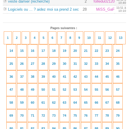
veste damier (recherche)
2
folledu02120
10:40
11/11 à
Logiciels ou ... ? aidez moi sa prend 2 sec
28
MiSS_GaF
10:10
Pages suivantes :
1
2
3
4
5
6
7
8
9
10
11
12
13
14
15
16
17
18
19
20
21
22
23
24
25
26
27
28
29
30
31
32
33
34
35
36
37
38
39
40
41
42
43
44
45
46
47
48
49
50
51
52
53
54
55
56
57
58
59
60
61
62
63
64
65
66
67
68
69
70
71
72
73
74
75
76
77
78
79
80
81
82
83
84
85
86
87
88
89
90