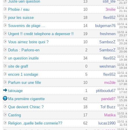
Juste uen question
13
still_life
21:37
12/11 à
Phobie / eau
10
3milie
21:31
12/11 à
pour les suisse
18
flex652
21:10
11/11 à
Souvenirs de plage ...
14
bulgeman76
23:59
11/11 à
Urgent !! credit telephone a depenser !!
19
freshmen
23:27
11/11 à
Vous aimez boire quoi ?
10
SambozZ
20:28
11/11 à
Dofus : Parlons-en
2
SambozZ
20:06
11/11 à
un question inutile
34
flex652
19:38
11/11 à
site de graff
0
weshman
19:34
11/11 à
encore 1 sondage
5
flex652
18:09
11/11 à
Parfum sur une fille
10
mo2de
17:30
11/11 à
tatouage
1
ptitboudu67
17:02
11/11 à
Ma première cigarette
62
panda97
15:26
11/11 à
Que devient Chirac ?
18
Tof Buzz
14:50
11/11 à
Casting
17
Matika
13:01
11/11 à
Religion ,quelle belle connerie??
62
lucas1990
11:53
11/11 à