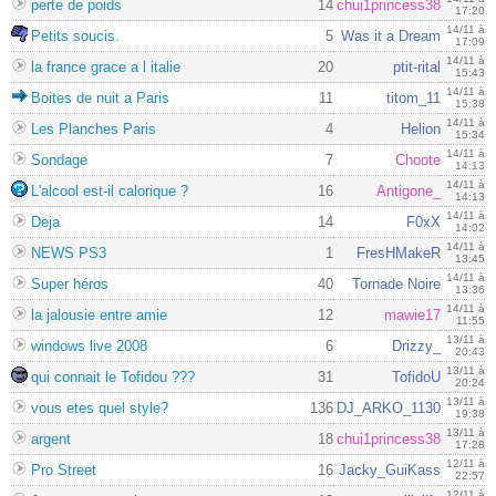
perte de poids
14
chui1princess38
17:20
14/11 à
Petits soucis.
5
Was it a Dream
17:09
14/11 à
la france grace a l italie
20
ptit-rital
15:43
14/11 à
Boites de nuit a Paris
11
titom_11
15:38
14/11 à
Les Planches Paris
4
Helion
15:34
14/11 à
Sondage
7
Choote
14:13
14/11 à
L'alcool est-il calorique ?
16
Antigone_
14:13
14/11 à
Deja
14
F0xX
14:02
14/11 à
NEWS PS3
1
FresHMakeR
13:45
14/11 à
Super héros
40
Tornade Noire
13:36
14/11 à
la jalousie entre amie
12
mawie17
11:55
13/11 à
windows live 2008
6
Drizzy_
20:43
13/11 à
qui connait le Tofidou ???
31
TofidoU
20:24
13/11 à
vous etes quel style?
136
DJ_ARKO_1130
19:38
13/11 à
argent
18
chui1princess38
17:28
12/11 à
Pro Street
16
Jacky_GuiKass
22:57
12/11 à