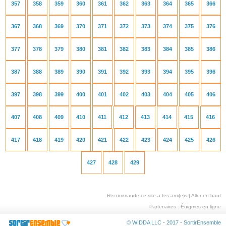
357
358
359
360
361
362
363
364
365
366
367
368
369
370
371
372
373
374
375
376
377
378
379
380
381
382
383
384
385
386
387
388
389
390
391
392
393
394
395
396
397
398
399
400
401
402
403
404
405
406
407
408
409
410
411
412
413
414
415
416
417
418
419
420
421
422
423
424
425
426
427
428
429
Recommande ce site a tes ami(e)s
|
Aller en haut
Partenaires :
Énigmes en ligne
© WIDDA LLC - 2017 -
SortirEnsemble