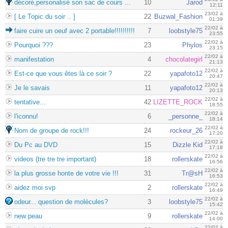
décoré,personalisé son sac de cours ...
10
Jarod
12:11
23/02 à
[ Le Topic du soir .. ]
22
Buzwal_Fashion
01:39
22/02 à
faire cuire un oeuf avec 2 portable!!!!!!!!!!
7
loobstyle75
23:55
22/02 à
Pourquoi ???
23
Phylos
23:15
22/02 à
manifestation
4
chocolategirl
21:13
22/02 à
Est-ce que vous êtes là ce soir ?
22
yapafoto12
20:47
22/02 à
Je le savais
11
yapafoto12
20:13
22/02 à
tentative...
42
LIZETTE_ROCK
18:55
22/02 à
l'iconnu!
6
_personne_
18:14
22/02 à
Nom de groupe de rock!!!
24
rockeur_26
17:20
22/02 à
Du Pc au DVD
15
Dizzle Kid
17:18
22/02 à
videos (tre tre tre important)
18
rollerskate
16:56
22/02 à
la plus grosse honte de votre vie !!!
31
Tr@sH
16:53
22/02 à
aidez moi svp
2
rollerskate
16:49
22/02 à
odeur... question de molécules?
3
loobstyle75
15:42
22/02 à
new peau
9
rollerskate
14:00
22/02 à