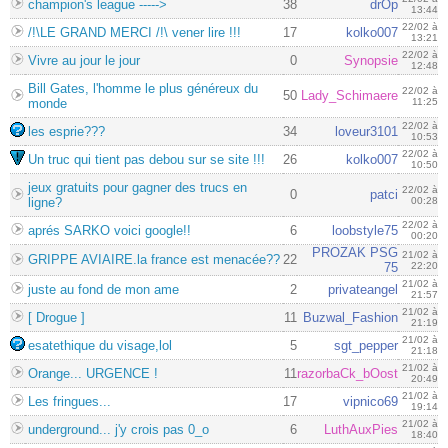
champion's league ----->
38
drOp
13:44
22/02 à
/!\LE GRAND MERCI /!\ vener lire !!!
17
kolko007
13:21
22/02 à
Vivre au jour le jour
0
Synopsie
12:48
Bill Gates, l'homme le plus généreux du
22/02 à
50
Lady_Schimaere
monde
11:25
22/02 à
les esprie???
34
loveur3101
10:53
22/02 à
Un truc qui tient pas debou sur se site !!!
26
kolko007
10:50
jeux gratuits pour gagner des trucs en
22/02 à
0
patci
ligne?
00:28
22/02 à
aprés SARKO voici google!!
6
loobstyle75
00:20
PROZAK PSG
21/02 à
GRIPPE AVIAIRE.la france est menacée??
22
75
22:20
21/02 à
juste au fond de mon ame
2
privateangel
21:57
21/02 à
[ Drogue ]
11
Buzwal_Fashion
21:19
21/02 à
esatethique du visage,lol
5
sgt_pepper
21:18
21/02 à
Orange... URGENCE !
11
razorbaCk_bOost
20:49
21/02 à
Les fringues...
17
vipnico69
19:14
21/02 à
underground... j'y crois pas 0_o
6
LuthAuxPies
18:40