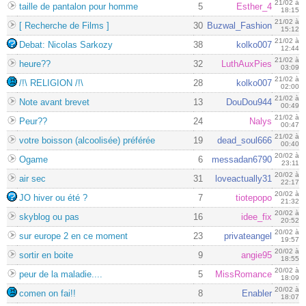
21/02 à
taille de pantalon pour homme
5
Esther_4
18:15
21/02 à
[ Recherche de Films ]
30
Buzwal_Fashion
15:12
21/02 à
Debat: Nicolas Sarkozy
38
kolko007
12:44
21/02 à
heure??
32
LuthAuxPies
03:09
21/02 à
/!\ RELIGION /!\
28
kolko007
02:00
21/02 à
Note avant brevet
13
DouDou944
00:49
21/02 à
Peur??
24
Nalys
00:47
21/02 à
votre boisson (alcoolisée) préférée
19
dead_soul666
00:40
20/02 à
Ogame
6
messadan6790
23:11
20/02 à
air sec
31
loveactually31
22:17
20/02 à
JO hiver ou été ?
7
tiotepopo
21:32
20/02 à
skyblog ou pas
16
idee_fix
20:52
20/02 à
sur europe 2 en ce moment
23
privateangel
19:57
20/02 à
sortir en boite
9
angie95
18:55
20/02 à
peur de la maladie....
5
MissRomance
18:09
20/02 à
comen on fai!!
8
Enabler
18:07