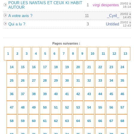
POUR LES NANTAIS ET CEUX KI HABIT
20/02 à
1
virgi despentes
AUTOUR
16:14
20/02 à
A votre avis ?
11
_Cyril_
14:45
20/02 à
Qui a lu ?
3
Untitled
12:43
Pages suivantes :
1
2
3
4
5
6
7
8
9
10
11
12
13
14
15
16
17
18
19
20
21
22
23
24
25
26
27
28
29
30
31
32
33
34
35
36
37
38
39
40
41
42
43
44
45
46
47
48
49
50
51
52
53
54
55
56
57
58
59
60
61
62
63
64
65
66
67
68