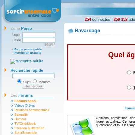
254
connectés
|
259 152
ados
Zone
Perso
Bavardage
Login
Passe
-
Mot de passe oublié
Quel âg
-
Inscription gratuite
Recherche rapide
M
Sujet
Membre
1
Les
Forums
Forums ados !
Vidéos Drôles
Forum
Relations sentimentales
Sexualité
Opinions, convictions, déb
Humour
lycée, actualité... Ce fo
TV/Ciné/Musik
quotidienne et tous les suj
Création & littérature
SortirEnsemble