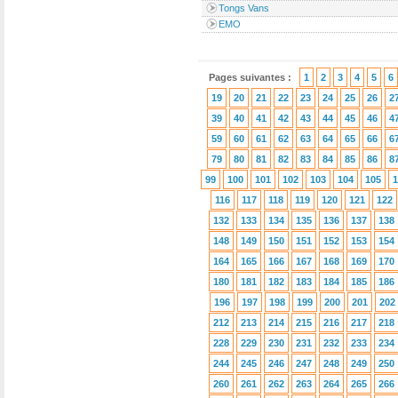
Tongs Vans
EMO
Pages suivantes :
1
2
3
4
5
6
19
20
21
22
23
24
25
26
2
39
40
41
42
43
44
45
46
4
59
60
61
62
63
64
65
66
6
79
80
81
82
83
84
85
86
8
99
100
101
102
103
104
105
1
116
117
118
119
120
121
122
132
133
134
135
136
137
138
148
149
150
151
152
153
154
164
165
166
167
168
169
170
180
181
182
183
184
185
186
196
197
198
199
200
201
202
212
213
214
215
216
217
218
228
229
230
231
232
233
234
244
245
246
247
248
249
250
260
261
262
263
264
265
266