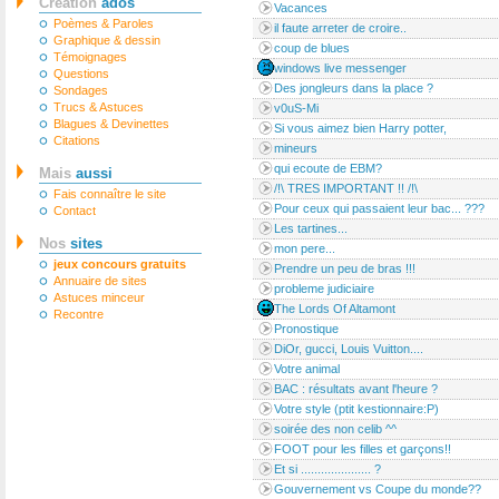
Création
ados
Vacances
Poèmes & Paroles
il faute arreter de croire..
Graphique & dessin
coup de blues
Témoignages
windows live messenger
Questions
Des jongleurs dans la place ?
Sondages
Trucs & Astuces
v0uS-Mi
Blagues & Devinettes
Si vous aimez bien Harry potter,
Citations
mineurs
qui ecoute de EBM?
Mais
aussi
/!\ TRES IMPORTANT !! /!\
Fais connaître le site
Pour ceux qui passaient leur bac... ???
Contact
Les tartines...
Nos
sites
mon pere...
jeux concours gratuits
Prendre un peu de bras !!!
Annuaire de sites
probleme judiciaire
Astuces minceur
The Lords Of Altamont
Recontre
Pronostique
DiOr, gucci, Louis Vuitton....
Votre animal
BAC : résultats avant l'heure ?
Votre style (ptit kestionnaire:P)
soirée des non celib ^^
FOOT pour les filles et garçons!!
Et si ..................... ?
Gouvernement vs Coupe du monde??