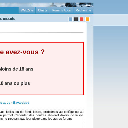
WebZine
Charte
Forums Ados
Recherche
 inscrits
e avez-vous ?
oins de 18 ans
8 ans ou plus
s ados
-
Bavardage
ats futiles ou de fond, loisirs, problèmes au collège ou au
rum permet d'aborder des centres d'intérêt divers de la vie
ets ne trouvant pas leur place dans les autres forums.