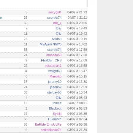
5
sexygirl1
04/07 à 21:23
ux
26
scorpix74
04/07 à 21:11
50
elle_x
04/07 à 20:55
7
Oliv
04/07 à 19:49
11
Oliv
04/07 à 19:42
23
Adidou
04/07 à 19:19
11
MyApril77KillYo
04/07 à 18:02
65
scorpix74
04/07 à 17:58
24
moaadu59
04/07 à 17:50
9
FlexBlur_CRS
04/07 à 17:09
22
missteria42
04/07 à 16:58
34
twilight63
04/07 à 15:47
0
Manolito
04/07 à 15:15
17
jeremy39
04/07 à 13:30
24
jason57
04/07 à 12:59
38
stefgay06
04/07 à 10:34
4
Oliv
04/07 à 08:43
12
tomaz
04/07 à 08:11
2
Blackout
04/07 à 05:53
17
Syella
04/07 à 03:35
68
TElombre
04/07 à 02:34
36
BaRbIe En sUcRe
04/07 à 00:38
9
petiteblonde74
03/07 à 21:39