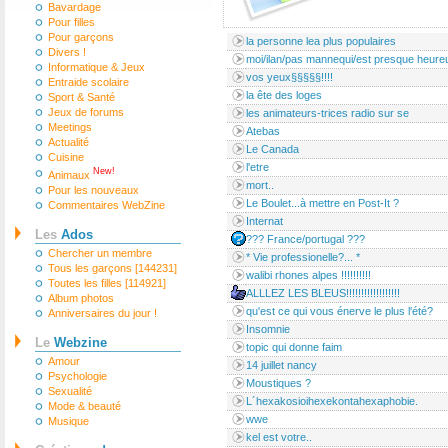
Bavardage
Pour filles
Pour garçons
la personne lea plus populaires
Divers !
moi/ilan/pas mannequi/est presque heure
Informatique & Jeux
vos yeux§§§§§!!!!
Entraide scolaire
la ête des loges
Sport & Santé
Jeux de forums
les animateurs-trices radio sur se
Meetings
Atebas
Actualité
Le Canada
Cuisine
l'etre
New!
Animaux
mort..
Pour les nouveaux
Le Boulet...à mettre en Post-It ?
Commentaires WebZine
Internat
Les
Ados
??? France/portugal ???
Chercher un membre
* Vie professionelle?... *
Tous les garçons [144231]
walibi rhones alpes !!!!!!!!!!
Toutes les filles [114921]
ALLLEZ LES BLEUS!!!!!!!!!!!!!!!!!!
Album photos
qu'est ce qui vous énerve le plus l'été?
Anniversaires du jour !
Insomnie
Le
Webzine
topic qui donne faim
Amour
14 juillet nancy
Psychologie
Moustiques ?
Sexualité
L´hexakosioihexekontahexaphobie.
Mode & beauté
wwe
Musique
kel est votre..