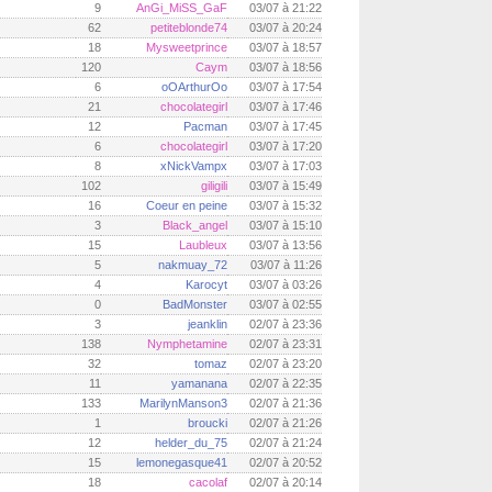
9
AnGi_MiSS_GaF
03/07 à 21:22
62
petiteblonde74
03/07 à 20:24
18
Mysweetprince
03/07 à 18:57
120
Caym
03/07 à 18:56
6
oOArthurOo
03/07 à 17:54
21
chocolategirl
03/07 à 17:46
12
Pacman
03/07 à 17:45
6
chocolategirl
03/07 à 17:20
8
xNickVampx
03/07 à 17:03
102
giligili
03/07 à 15:49
16
Coeur en peine
03/07 à 15:32
3
Black_angel
03/07 à 15:10
15
Laubleux
03/07 à 13:56
5
nakmuay_72
03/07 à 11:26
4
Karocyt
03/07 à 03:26
0
BadMonster
03/07 à 02:55
3
jeanklin
02/07 à 23:36
138
Nymphetamine
02/07 à 23:31
32
tomaz
02/07 à 23:20
11
yamanana
02/07 à 22:35
133
MarilynManson3
02/07 à 21:36
1
broucki
02/07 à 21:26
12
helder_du_75
02/07 à 21:24
15
lemonegasque41
02/07 à 20:52
18
cacolaf
02/07 à 20:14