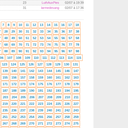
23
LuthAuxPies
02/07 à 19:39
31
larmedesang
02/07 à 17:36
7
8
9
10
11
12
13
14
15
16
17
18
7
28
29
30
31
32
33
34
35
36
37
38
7
48
49
50
51
52
53
54
55
56
57
58
7
68
69
70
71
72
73
74
75
76
77
78
7
88
89
90
91
92
93
94
95
96
97
98
06
107
108
109
110
111
112
113
114
115
123
124
125
126
127
128
129
130
131
139
140
141
142
143
144
145
146
147
155
156
157
158
159
160
161
162
163
171
172
173
174
175
176
177
178
179
187
188
189
190
191
192
193
194
195
203
204
205
206
207
208
209
210
211
219
220
221
222
223
224
225
226
227
235
236
237
238
239
240
241
242
243
251
252
253
254
255
256
257
258
259
267
268
269
270
271
272
273
274
275