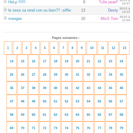
30/10 à
HeLp !!!!!!
8
*Lilie pearl*
14:37
30/10 à
le sexe sa rend con ou bien?? :siffle:
13
Desty
14:23
30/10 à
mangas
10
MisS Tom
12:04
Pages suivantes :
1
2
3
4
5
6
7
8
9
10
11
12
13
14
15
16
17
18
19
20
21
22
23
24
25
26
27
28
29
30
31
32
33
34
35
36
37
38
39
40
41
42
43
44
45
46
47
48
49
50
51
52
53
54
55
56
57
58
59
60
61
62
63
64
65
66
67
68
69
70
71
72
73
74
75
76
77
78
79