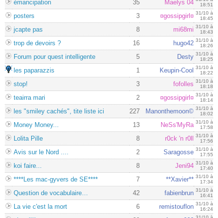
émancipation
35
Maelys 04
18:51
31/10 à
posters
3
¤gossipgirl¤
18:45
31/10 à
jcapte pas
8
mi68mi
18:43
31/10 à
trop de devoirs ?
16
hugo42
18:26
31/10 à
Forum pour quest intelligente
5
Desty
18:25
31/10 à
les paparazzis
1
Keupin-Cool
18:22
31/10 à
stop!
3
fofolles
18:18
31/10 à
teairra mari
2
¤gossipgirl¤
18:14
31/10 à
les "smiley cachés", tite liste ici
227
Manonthemoon©
18:02
31/10 à
Money Money...
13
NeSs'MyRa
17:58
31/10 à
Lolita Pille
8
r0ck 'n r0ll
17:56
31/10 à
Avis sur le Nord ....
2
Saragosse
17:55
31/10 à
koi faire...
8
Jeni94
17:40
31/10 à
****Les mac-gyvers de SE****
7
**Xavier**
17:34
31/10 à
Question de vocabulaire…
42
fabienbrun
16:41
31/10 à
La vie c'est la mort
6
remistouflon
16:24
31/10 à