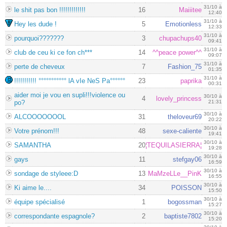
31/10 à
le shit pas bon !!!!!!!!!!!!!
16
Maiiitee
12:40
31/10 à
Hey les dude !
5
Emotionless
12:33
31/10 à
pourquoi???????
3
chupachups40
09:41
31/10 à
club de ceu ki ce fon ch***
14
^^peace power^^
09:07
31/10 à
perte de cheveux
7
Fashion_75
01:35
31/10 à
!!!!!!!!!!! °°°°°°°°°°° lA vIe NeS Pa°°°°°°
23
paprika
00:31
aider moi je vou en supli!!!violence ou
30/10 à
4
lovely_princess
po?
21:31
30/10 à
ALCOOOOOOOL
31
theloveur69
20:22
30/10 à
Votre prénom!!!
48
sexe-caliente
19:41
30/10 à
SAMANTHA
20
¦TEQUILASIERRA¦
19:28
30/10 à
gays
11
stefgay06
16:59
30/10 à
sondage de styleee:D
13
MaMzeLLe__PinK
16:55
30/10 à
Ki aime le....
34
POISSON
15:50
30/10 à
équipe spécialisé
1
bogossman
15:27
30/10 à
correspondante espagnole?
2
baptiste7802
15:20