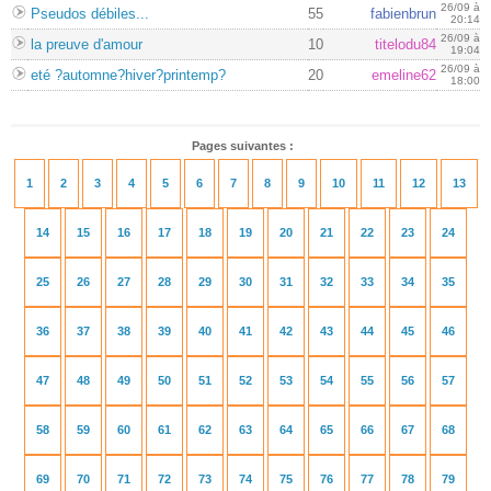
26/09 à
Pseudos débiles...
55
fabienbrun
20:14
26/09 à
la preuve d'amour
10
titelodu84
19:04
26/09 à
eté ?automne?hiver?printemp?
20
emeline62
18:00
Pages suivantes :
1
2
3
4
5
6
7
8
9
10
11
12
13
14
15
16
17
18
19
20
21
22
23
24
25
26
27
28
29
30
31
32
33
34
35
36
37
38
39
40
41
42
43
44
45
46
47
48
49
50
51
52
53
54
55
56
57
58
59
60
61
62
63
64
65
66
67
68
69
70
71
72
73
74
75
76
77
78
79