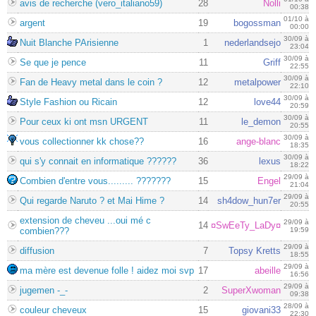
avis de recherche (vero_italiano59)
28
Nolli
00:38
01/10 à
argent
19
bogossman
00:00
30/09 à
Nuit Blanche PArisienne
1
nederlandsejo
23:04
30/09 à
Se que je pence
11
Griff
22:55
30/09 à
Fan de Heavy metal dans le coin ?
12
metalpower
22:10
30/09 à
Style Fashion ou Ricain
12
love44
20:59
30/09 à
Pour ceux ki ont msn URGENT
11
le_demon
20:55
30/09 à
vous collectionner kk chose??
16
ange-blanc
18:35
30/09 à
qui s'y connait en informatique ??????
36
lexus
18:22
29/09 à
Combien d'entre vous......... ???????
15
Engel
21:04
29/09 à
Qui regarde Naruto ? et Mai Hime ?
14
sh4dow_hun7er
20:55
extension de cheveu ...oui mé c
29/09 à
14
¤SwEeTy_LaDy¤
combien???
19:59
29/09 à
diffusion
7
Topsy Kretts
18:55
29/09 à
ma mère est devenue folle ! aidez moi svp
17
abeille
16:56
29/09 à
jugemen -_-
2
SuperXwoman
09:38
28/09 à
couleur cheveux
15
giovani33
22:30