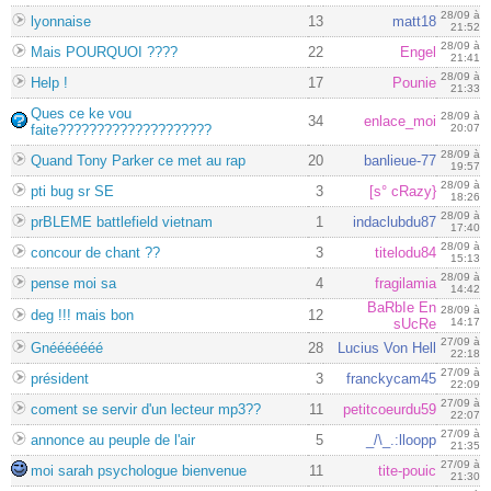
28/09 à
lyonnaise
13
matt18
21:52
28/09 à
Mais POURQUOI ????
22
Engel
21:41
28/09 à
Help !
17
Pounie
21:33
Ques ce ke vou
28/09 à
34
enlace_moi
faite????????????????????
20:07
28/09 à
Quand Tony Parker ce met au rap
20
banlieue-77
19:57
28/09 à
pti bug sr SE
3
[s° cRazy}
18:26
28/09 à
prBLEME battlefield vietnam
1
indaclubdu87
17:40
28/09 à
concour de chant ??
3
titelodu84
15:13
28/09 à
pense moi sa
4
fragilamia
14:42
BaRbIe En
28/09 à
deg !!! mais bon
12
sUcRe
14:17
27/09 à
Gnééééééé
28
Lucius Von Hell
22:18
27/09 à
président
3
franckycam45
22:09
27/09 à
coment se servir d'un lecteur mp3??
11
petitcoeurdu59
22:07
27/09 à
annonce au peuple de l'air
5
_/\_.:lloopp
21:35
27/09 à
moi sarah psychologue bienvenue
11
tite-pouic
21:30