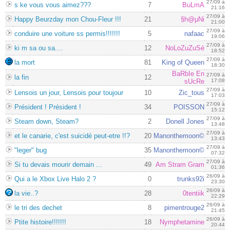
27/09 à
s ke vous vous aimez???
7
BuLmA
21:16
27/09 à
Happy Beurzday mon Chou-Fleur !!!
21
§h@µNi
21:00
27/09 à
conduire une voiture ss permis!!!!!!!
5
nafaac
19:06
27/09 à
ki m sa ou sa....
12
NoLoZuZuSé
18:52
27/09 à
la mort
81
King of Queen
18:30
BaRbIe En
27/09 à
la fin
12
sUcRe
17:08
27/09 à
Lensois un jour, Lensois pour toujour
10
Zic_tous
17:03
27/09 à
Président ! Président !
34
POISSON
15:12
27/09 à
Steam down, Steam?
2
Donell Jones
13:48
27/09 à
et le canarie, c'est suicidé peut-etre !!?
20
Manonthemoon©
13:43
27/09 à
"leger" bug
35
Manonthemoon©
07:32
27/09 à
Si tu devais mourir demain ...
49
Am Stram Gram
01:36
26/09 à
Qui a le Xbox Live Halo 2 ?
0
trunks92i
23:30
26/09 à
la vie..?
28
0tentiik
22:29
26/09 à
le tri des dechet
8
pimentrouge2
21:45
26/09 à
Ptite histoire!!!!!!!
18
Nymphetamine
20:44