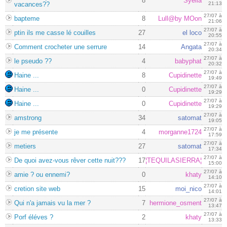
8
Syella
vacances??
21:13
27/07 à
bapteme
8
Lull@by MOon
21:06
27/07 à
ptin ils me casse lé couilles
27
el loco
20:55
27/07 à
Comment crocheter une serrure
14
Angata
20:34
27/07 à
le pseudo ??
4
babyphat
20:32
27/07 à
Haine ...
8
Cupidinette
19:49
27/07 à
Haine ...
0
Cupidinette
19:29
27/07 à
Haine ...
0
Cupidinette
19:29
27/07 à
amstrong
34
satomat
19:05
27/07 à
je me présente
4
morganne1724
17:59
27/07 à
metiers
27
satomat
17:34
27/07 à
De quoi avez-vous rêver cette nuit???
17
¦TEQUILASIERRA¦
15:00
27/07 à
amie ? ou ennemi?
0
khaty
14:10
27/07 à
cretion site web
15
moi_nico
14:01
27/07 à
Qui n'a jamais vu la mer ?
7
hermione_osment
13:47
27/07 à
Porf éléves ?
2
khaty
13:33