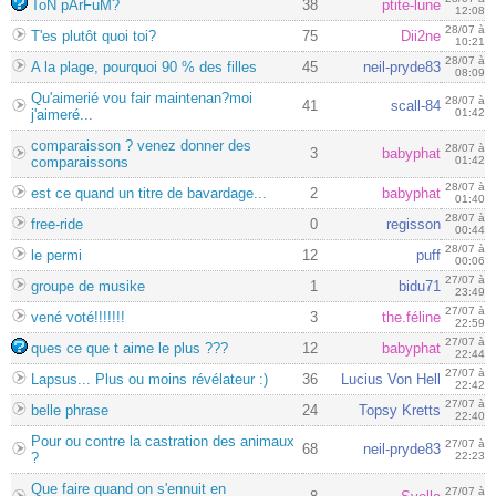
ToN pArFuM?
38
ptite-lune
12:08
28/07 à
T'es plutôt quoi toi?
75
Dii2ne
10:21
28/07 à
A la plage, pourquoi 90 % des filles
45
neil-pryde83
08:09
Qu'aimerié vou fair maintenan?moi
28/07 à
41
scall-84
j'aimeré...
01:42
comparaisson ? venez donner des
28/07 à
3
babyphat
comparaissons
01:42
28/07 à
est ce quand un titre de bavardage...
2
babyphat
01:40
28/07 à
free-ride
0
regisson
00:44
28/07 à
le permi
12
puff
00:06
27/07 à
groupe de musike
1
bidu71
23:49
27/07 à
vené voté!!!!!!!
3
the.féline
22:59
27/07 à
ques ce que t aime le plus ???
12
babyphat
22:44
27/07 à
Lapsus... Plus ou moins révélateur :)
36
Lucius Von Hell
22:42
27/07 à
belle phrase
24
Topsy Kretts
22:40
Pour ou contre la castration des animaux
27/07 à
68
neil-pryde83
?
22:23
Que faire quand on s'ennuit en
27/07 à