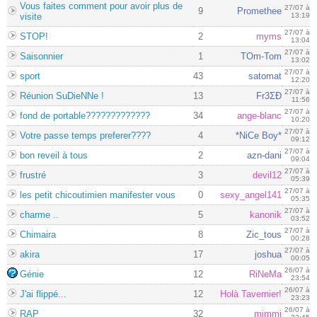
Vous faites comment pour avoir plus de
27/07 à
9
Promethee
visite
13:19
27/07 à
STOP!
2
myms
13:04
27/07 à
Saisonnier
1
TOm-Tom
13:02
27/07 à
sport
43
satomat
12:20
27/07 à
Réunion SuDieNNe !
13
Fr3ΣĐ
11:56
27/07 à
fond de portable?????????????
34
ange-blanc
10:20
27/07 à
Votre passe temps preferer????
4
*NiCe Boy*
09:12
27/07 à
bon reveil à tous
2
azn-dani
09:04
27/07 à
frustré
3
devil12
05:39
27/07 à
les petit chicoutimien manifester vous
0
sexy_angel141
05:35
27/07 à
charme ..
5
kanonik
03:52
27/07 à
Chimaira
8
Zic_tous
00:28
27/07 à
akira
17
joshua
00:05
26/07 à
Génie
12
RiNeMa
23:54
26/07 à
J'ai flippé...
12
Holà Tavernier!
23:23
26/07 à
RAP
32
mimmi