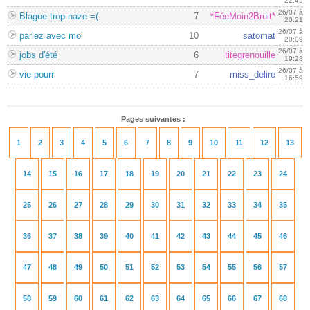
22:45
26/07 à
Blague trop naze =(
7
*FéeMoin2Bruit*
20:21
26/07 à
parlez avec moi
10
satomat
20:09
26/07 à
jobs d'été
6
titegrenouille
19:28
26/07 à
vie pourri
7
miss_delire
16:59
Pages suivantes :
1
2
3
4
5
6
7
8
9
10
11
12
13
14
15
16
17
18
19
20
21
22
23
24
25
26
27
28
29
30
31
32
33
34
35
36
37
38
39
40
41
42
43
44
45
46
47
48
49
50
51
52
53
54
55
56
57
58
59
60
61
62
63
64
65
66
67
68