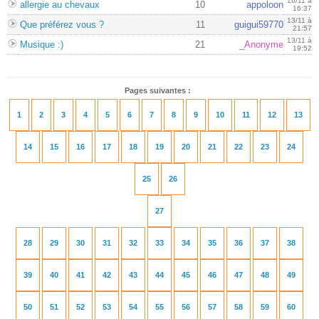
16/11 à
allergie au chevaux
10
appoloon
16:37
13/11 à
Que préférez vous ?
11
guigui59770
21:57
13/11 à
Musique :)
21
_Anonyme
19:52
Pages suivantes :
1
2
3
4
5
6
7
8
9
10
11
12
13
14
15
16
17
18
19
20
21
22
23
24
25
26
27
28
29
30
31
32
33
34
35
36
37
38
39
40
41
42
43
44
45
46
47
48
49
50
51
52
53
54
55
56
57
58
59
60