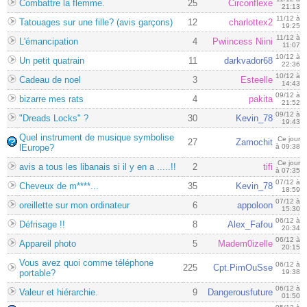
Combattre la flemme.
25
Circonflexe
21:13
11/12 à
Tatouages sur une fille? (avis garçons)
12
charlottex2
19:25
11/12 à
L'émancipation
4
Pwiincess Niini
11:07
10/12 à
Un petit quatrain
11
darkvador68
22:36
10/12 à
Cadeau de noel
3
Esteelle
14:43
09/12 à
bizarre mes rats
4
pakita
21:52
09/12 à
"Dreads Locks" ?
30
Kevin_78
19:43
Quel instrument de musique symbolise
Ce jour
27
Zamochit
lEurope?
à 09:38
Ce jour
avis a tous les libanais si il y en a .....!!
2
tifi
à 07:35
07/12 à
Cheveux de m****...
35
Kevin_78
18:59
07/12 à
oreillette sur mon ordinateur
6
appoloon
15:30
06/12 à
Défrisage !!
8
Alex_Fafou
20:34
06/12 à
Appareil photo
5
Madem0izelle
20:15
Vous avez quoi comme téléphone
06/12 à
225
Cpt.PimOuSse
portable?
19:38
06/12 à
Valeur et hiérarchie.
9
Dangerousfuture
01:50