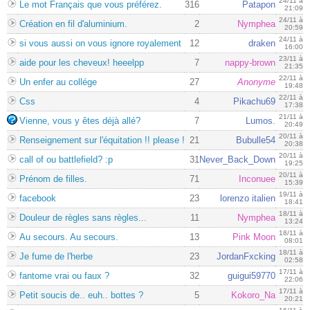
24/11 à
Le mot Français que vous préférez.
316
Patapon
21:09
24/11 à
Création en fil d'aluminium.
2
Nymphea
20:59
24/11 à
si vous aussi on vous ignore royalement
12
draken
16:00
23/11 à
aide pour les cheveux! heeelpp
7
nappy-brown
21:35
22/11 à
Un enfer au collége
27
Anonyme
19:48
22/11 à
Css
4
Pikachu69
17:38
21/11 à
Vienne, vous y êtes déjà allé?
7
Lumos.
20:49
20/11 à
Renseignement sur l'équitation !! please !
21
Bubulle54
20:38
20/11 à
call of ou battlefield? :p
31
Never_Back_Down
19:25
20/11 à
Prénom de filles.
71
Inconuee
15:39
19/11 à
facebook
23
lorenzo italien
18:41
18/11 à
Douleur de règles sans règles...
11
Nymphea
13:24
18/11 à
Au secours. Au secours.
13
Pink Moon
08:01
18/11 à
Je fume de l'herbe
23
JordanFxcking
02:58
17/11 à
fantome vrai ou faux ?
32
guigui59770
22:06
17/11 à
Petit soucis de.. euh.. bottes ?
5
Kokoro_Na
20:21