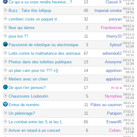
05/12 à
Ce qui a su vous rendre heureux...?
13
Classé X
19:46
05/12 à
Buzz : Take this lollipop.
45
Imperial smoke
18:52
05/12 à
combien coute un paquet d...
32
joeryan
09:52
04/12 à
fleur qui danse
2
Framboizee
23:13
03/12 à
pour koi ??
11
thierry33
20:43
03/12 à
Passionné de robotique ou electronique
3
Xplosif
02:28
02/12 à
Lutte contre la maltraitance des animaux
67
adriendu62
23:11
02/12 à
Photos dans des toilettes publiques
13
Anonyme
11:24
30/11 à
un plan cam pour toi ??? x))
14
appoloon
08:33
29/11 à
Metiers avec un chien
21
appoloon
22:13
29/11 à
De quoi t'en penses?
17
m w a
17:11
29/11 à
Chaussures Louboutin.
5
Nymphea
03:19
28/11 à
Erreur de numéro
11
Pâtes au saumon
10:23
27/11 à
Un pèlerinage?
11
Patapon
15:37
26/11 à
Le combat entre les S et les L
65
Erwan95
20:28
25/11 à
Arriver en retard à un concert
6
Cohen.
17:08