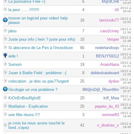
La puissance Free =)
6
M@dCh4t
10:25
20/12 à
la peur .......!!!!!!!!
4
tifi
00:06
trouver un logiciel pour video! help
19/12 à
16
lamissdu77
please
22:00
19/12 à
jalou
7
caro2ciney
21:58
19/12 à
Juste pour info ( hein ? juste pour info)
10
Vesper
21:48
19/12 à
Si abscence de Le Pen à l'investiture
66
nederlandsejo
21:26
19/12 à
aide !
1
BENJY59112
21:23
19/12 à
Surnom
19
AnaisNana
21:22
19/12 à
Jouer à Battle Field : probléme :-(
8
dobleskateboard
21:06
19/12 à
colocation...je dois ou pas??urgent
25
dydoo
20:39
19/12 à
l'écologie un vrai probléme ?
9
M@nD@_RhumMm
20:37
19/12 à
KrOnEnBouRgIstE
20
kiff_Mwa
20:31
19/12 à
Mutilation - Explication
25
pepete_du_43
19:46
19/12 à
une fête réussi !!?
3
rominet83
18:49
je crois ke nous avons touché le
19/12 à
41
x_dookiez_x
fond..s'ayez
18:40