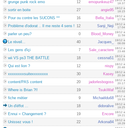
19/12 à
grunge punk rock emo
12
emopunkeuz47
18:37
19/12 à
sortir en boite
27
angie95
18:15
19/12 à
Pour ou contre les SUCONS ^^
16
Bella_Italia
17:59
19/12 à
Problème d'odorat .. Il me reste 4 sens !
12
Sanji_Neji
17:04
19/12 à
parler un peu?
0
Blood_Money
11:59
19/12 à
Le réveil...
40
Jacques_
08:09
18/12 à
Les gens d'içi
7
Sale_caractere
23:48
18/12 à
wii VS ps3 THE BATTLE
18
cessna51
22:21
18/12 à
Qui est lion ?
12
nispy
20:48
18/12 à
xxxxxxxxsuitexxxxxxxx
30
Kasey
20:34
18/12 à
content/PAS content
20
jadorlesbogoss
20:17
18/12 à
Where is Brian ?!!
19
TsukiWaf
20:02
18/12 à
fiche métier
9
Michaëldu68
19:33
18/12 à
Un d'éffot ...
18
didoralive
19:25
18/12 à
Ennui = Changement ?
19
Encore
19:21
18/12 à
Unissez vous !
22
Arkona84
18:29