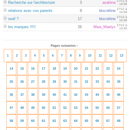
17/12 à
Recherche sur l'architecture
3
asahina
14:59
17/12 à
relations avec vos parents
9
biscottine
14:59
17/12 à
osef ?
17
biscottine
14:49
17/12 à
les marques !!!!!
26
Mwa_Maelys
13:45
Pages suivantes :
1
2
3
4
5
6
7
8
9
10
11
12
13
14
15
16
17
18
19
20
21
22
23
24
25
26
27
28
29
30
31
32
33
34
35
36
37
38
39
40
41
42
43
44
45
46
47
48
49
50
51
52
53
54
55
56
57
58
59
60
61
62
63
64
65
66
67
68