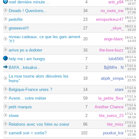
18/12 à
noel dernière minute ...
4
anti_p94
18:07
18/12 à
Dreads ! Questions...
34
no_roots_ine
17:26
18/12 à
pedofile
23
emopunkeuz47
16:57
18/12 à
greeeeve!!!
27
_skye_
16:23
niveau cadeaux, ce que les gars aiment
18/12 à
20
ange-blanc
?!?
14:03
18/12 à
arrive po a dodoter
16
the-love-buzz
12:25
18/12 à
help me i am hungry
7
lolo6565
12:03
17/12 à
BAFA...késakoi...
2
$@M!я . N
23:53
La roue tourne alors déssères les
17/12 à
18
atipik_simpa
freins"
22:55
17/12 à
Belgique-France unies ?
14
stani
22:00
17/12 à
Avenir... votre métier
59
la_petite_fleur
20:37
17/12 à
petit marquis
7
Another Chance
19:00
17/12 à
slows
2
tite_swiss_23
18:16
17/12 à
Relations avec vos frère ou soeur
86
tite_miss
16:32
17/12 à
samedi soir = sortie?
102
pourkoi_koi
15:38