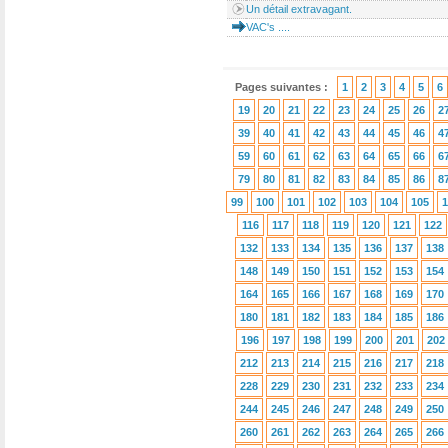
Un détail extravagant.
VAC's ....
Pages suivantes :
1
2
3
4
5
6
19
20
21
22
23
24
25
26
2
39
40
41
42
43
44
45
46
4
59
60
61
62
63
64
65
66
6
79
80
81
82
83
84
85
86
8
99
100
101
102
103
104
105
1
116
117
118
119
120
121
122
132
133
134
135
136
137
138
148
149
150
151
152
153
154
164
165
166
167
168
169
170
180
181
182
183
184
185
186
196
197
198
199
200
201
202
212
213
214
215
216
217
218
228
229
230
231
232
233
234
244
245
246
247
248
249
250
260
261
262
263
264
265
266