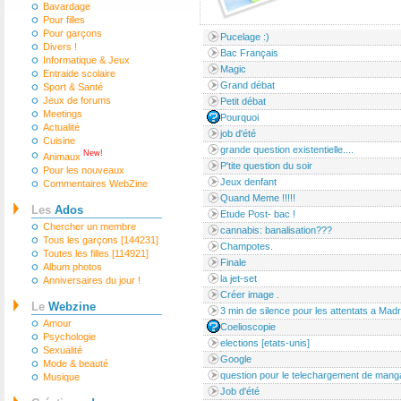
Bavardage
Pour filles
Pour garçons
Pucelage :)
Divers !
Bac Français
Informatique & Jeux
Magic
Entraide scolaire
Grand débat
Sport & Santé
Jeux de forums
Petit débat
Meetings
Pourquoi
Actualité
job d'été
Cuisine
grande question existentielle....
New!
Animaux
P'tite question du soir
Pour les nouveaux
Jeux denfant
Commentaires WebZine
Quand Meme !!!!!
Les
Ados
Etude Post- bac !
Chercher un membre
cannabis: banalisation???
Tous les garçons [144231]
Champotes.
Toutes les filles [114921]
Finale
Album photos
la jet-set
Anniversaires du jour !
Créer image .
Le
Webzine
3 min de silence pour les attentats a Madr
Amour
Coelioscopie
Psychologie
elections [etats-unis]
Sexualité
Google
Mode & beauté
question pour le telechargement de mang
Musique
Job d'été