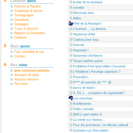
Création
ados
la fete de la musique
Poèmes & Paroles
canabis
Graphique & dessin
Electronic Arts
Témoignages
Adieu .
Questions
Fête de la Musique !
Sondages
Trucs & Astuces
L'homme...., La femme...
Blagues & Devinettes
Vacances d'été
Citations
Cadeau pour tous.
Internat
Mais
aussi
Important !
Fais connaître le site
Souvenirs d'enfance
Contact
Texas hold'em poker
Nos
sites
Problème Free Ipod Video Converter
jeux concours gratuits
[ Hôtellerie ] Percings autorisés ?
Annuaire de sites
Poussiére...
Astuces minceur
P**** de parents de **** :@
Recontre
parcs de loisirs
S, ES, L... complexe de supériorité?
Les mouches
Ronflements ..
Petits conseils
[BAC] sujet maths S
La vérité sur l'amour....
Pour les premieres: Un Merde collectif
Question sur l'inscription