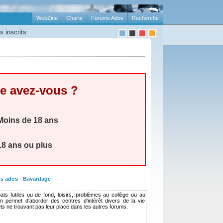
WebZine
Charte
Forums Ados
Recherche
 inscrits
e avez-vous ?
oins de 18 ans
8 ans ou plus
s ados
-
Bavardage
ats futiles ou de fond, loisirs, problèmes au collège ou au
rum permet d'aborder des centres d'intérêt divers de la vie
ets ne trouvant pas leur place dans les autres forums.