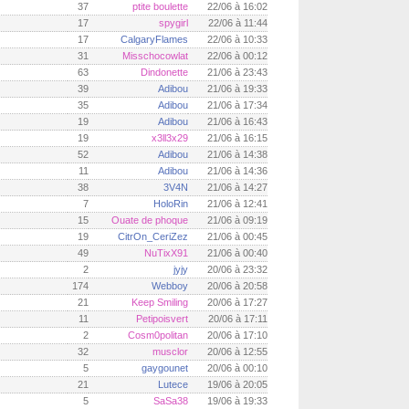
37
ptite boulette
22/06 à 16:02
17
spygirl
22/06 à 11:44
17
CalgaryFlames
22/06 à 10:33
31
Misschocowlat
22/06 à 00:12
63
Dindonette
21/06 à 23:43
39
Adibou
21/06 à 19:33
35
Adibou
21/06 à 17:34
19
Adibou
21/06 à 16:43
19
x3ll3x29
21/06 à 16:15
52
Adibou
21/06 à 14:38
11
Adibou
21/06 à 14:36
38
3V4N
21/06 à 14:27
7
HoloRin
21/06 à 12:41
15
Ouate de phoque
21/06 à 09:19
19
CitrOn_CeriZez
21/06 à 00:45
49
NuTixX91
21/06 à 00:40
2
jyjy
20/06 à 23:32
174
Webboy
20/06 à 20:58
21
Keep Smiling
20/06 à 17:27
11
Petipoisvert
20/06 à 17:11
2
Cosm0politan
20/06 à 17:10
32
musclor
20/06 à 12:55
5
gaygounet
20/06 à 00:10
21
Lutece
19/06 à 20:05
5
SaSa38
19/06 à 19:33