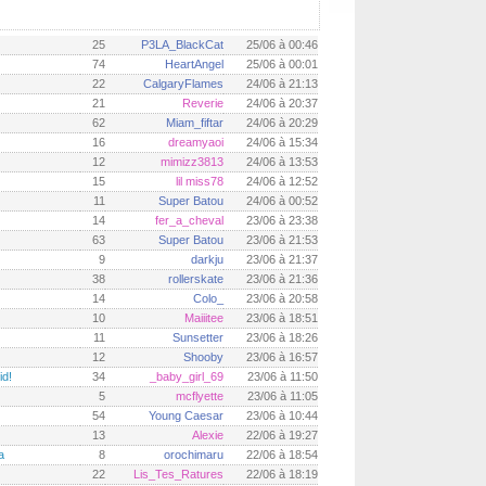
25
P3LA_BlackCat
25/06 à 00:46
74
HeartAngel
25/06 à 00:01
22
CalgaryFlames
24/06 à 21:13
21
Reverie
24/06 à 20:37
62
Miam_fiftar
24/06 à 20:29
16
dreamyaoi
24/06 à 15:34
12
mimizz3813
24/06 à 13:53
15
lil miss78
24/06 à 12:52
11
Super Batou
24/06 à 00:52
14
fer_a_cheval
23/06 à 23:38
63
Super Batou
23/06 à 21:53
9
darkju
23/06 à 21:37
38
rollerskate
23/06 à 21:36
14
Colo_
23/06 à 20:58
10
Maiiitee
23/06 à 18:51
11
Sunsetter
23/06 à 18:26
12
Shooby
23/06 à 16:57
id!
34
_baby_girl_69
23/06 à 11:50
5
mcflyette
23/06 à 11:05
54
Young Caesar
23/06 à 10:44
13
Alexie
22/06 à 19:27
a
8
orochimaru
22/06 à 18:54
22
Lis_Tes_Ratures
22/06 à 18:19