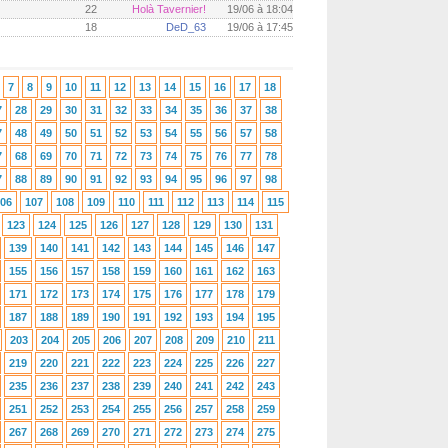
22
Holà Tavernier!
19/06 à 18:04
18
DeD_63
19/06 à 17:45
7
8
9
10
11
12
13
14
15
16
17
18
7
28
29
30
31
32
33
34
35
36
37
38
7
48
49
50
51
52
53
54
55
56
57
58
7
68
69
70
71
72
73
74
75
76
77
78
7
88
89
90
91
92
93
94
95
96
97
98
06
107
108
109
110
111
112
113
114
115
123
124
125
126
127
128
129
130
131
139
140
141
142
143
144
145
146
147
155
156
157
158
159
160
161
162
163
171
172
173
174
175
176
177
178
179
187
188
189
190
191
192
193
194
195
203
204
205
206
207
208
209
210
211
219
220
221
222
223
224
225
226
227
235
236
237
238
239
240
241
242
243
251
252
253
254
255
256
257
258
259
267
268
269
270
271
272
273
274
275