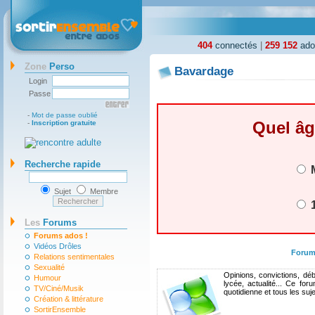
404
connectés
|
259 152
ados
Zone
Perso
Bavardage
Login
Passe
-
Mot de passe oublié
Quel âg
-
Inscription gratuite
Recherche rapide
M
Sujet
Membre
1
Les
Forums
Forums ados !
Vidéos Drôles
Forum
Relations sentimentales
Sexualité
Opinions, convictions, déb
Humour
lycée, actualité... Ce fo
TV/Ciné/Musik
quotidienne et tous les suj
Création & littérature
SortirEnsemble