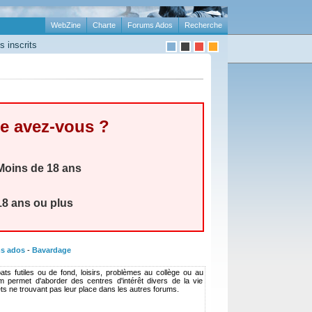
WebZine
Charte
Forums Ados
Recherche
 inscrits
e avez-vous ?
oins de 18 ans
8 ans ou plus
s ados
-
Bavardage
ats futiles ou de fond, loisirs, problèmes au collège ou au
rum permet d'aborder des centres d'intérêt divers de la vie
ets ne trouvant pas leur place dans les autres forums.