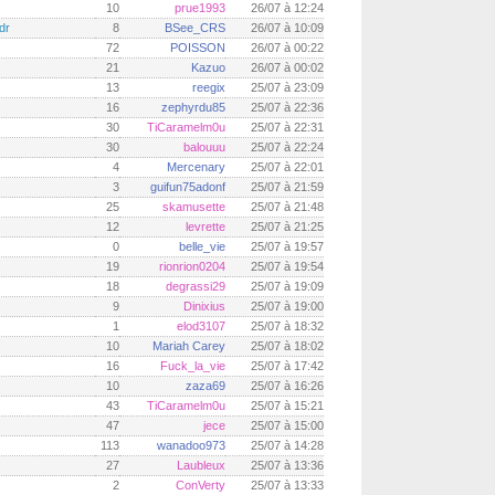
10
prue1993
26/07 à 12:24
dr
8
BSee_CRS
26/07 à 10:09
72
POISSON
26/07 à 00:22
21
Kazuo
26/07 à 00:02
13
reegix
25/07 à 23:09
16
zephyrdu85
25/07 à 22:36
30
TiCaramelm0u
25/07 à 22:31
30
balouuu
25/07 à 22:24
4
Mercenary
25/07 à 22:01
3
guifun75adonf
25/07 à 21:59
25
skamusette
25/07 à 21:48
12
levrette
25/07 à 21:25
0
belle_vie
25/07 à 19:57
19
rionrion0204
25/07 à 19:54
18
degrassi29
25/07 à 19:09
9
Dinixius
25/07 à 19:00
1
elod3107
25/07 à 18:32
10
Mariah Carey
25/07 à 18:02
16
Fuck_la_vie
25/07 à 17:42
10
zaza69
25/07 à 16:26
43
TiCaramelm0u
25/07 à 15:21
47
jece
25/07 à 15:00
113
wanadoo973
25/07 à 14:28
27
Laubleux
25/07 à 13:36
2
ConVerty
25/07 à 13:33