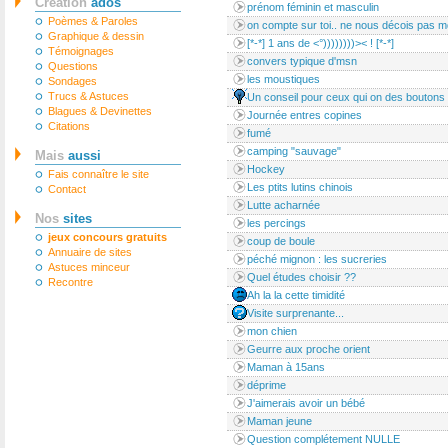
Création
ados
prénom féminin et masculin
Poèmes & Paroles
on compte sur toi.. ne nous décois pas m
Graphique & dessin
[*-*] 1 ans de <°))))))))>< ! [*-*]
Témoignages
convers typique d'msn
Questions
les moustiques
Sondages
Trucs & Astuces
Un conseil pour ceux qui on des boutons
Blagues & Devinettes
Journée entres copines
Citations
fumé
camping "sauvage"
Mais
aussi
Hockey
Fais connaître le site
Les ptits lutins chinois
Contact
Lutte acharnée
Nos
sites
les percings
jeux concours gratuits
coup de boule
Annuaire de sites
péché mignon : les sucreries
Astuces minceur
Quel études choisir ??
Recontre
Ah la la cette timidité
Visite surprenante...
mon chien
Geurre aux proche orient
Maman à 15ans
déprime
J'aimerais avoir un bébé
Maman jeune
Question complétement NULLE