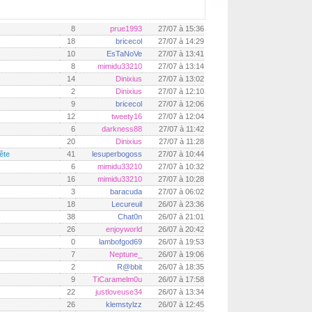
8
prue1993
27/07 à 15:36
18
bricecol
27/07 à 14:29
10
EsTaNoVe
27/07 à 13:41
8
mimidu33210
27/07 à 13:14
14
Dinixius
27/07 à 13:02
2
Dinixius
27/07 à 12:10
9
bricecol
27/07 à 12:06
12
tweety16
27/07 à 12:04
6
darkness88
27/07 à 11:42
20
Dinixius
27/07 à 11:28
ête
41
lesuperbogoss
27/07 à 10:44
6
mimidu33210
27/07 à 10:32
16
mimidu33210
27/07 à 10:28
3
baracuda
27/07 à 06:02
18
Lecureuil
26/07 à 23:36
38
Chat0n
26/07 à 21:01
26
enjoyworld
26/07 à 20:42
0
lambofgod69
26/07 à 19:53
7
Neptune_
26/07 à 19:06
2
R@bbit
26/07 à 18:35
9
TiCaramelm0u
26/07 à 17:58
22
justloveuse34
26/07 à 13:34
26
klemstylzz
26/07 à 12:45