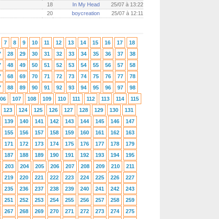
18
In My Head
25/07 à 13:22
20
boycreation
25/07 à 12:11
7
8
9
10
11
12
13
14
15
16
17
18
7
28
29
30
31
32
33
34
35
36
37
38
7
48
49
50
51
52
53
54
55
56
57
58
7
68
69
70
71
72
73
74
75
76
77
78
7
88
89
90
91
92
93
94
95
96
97
98
06
107
108
109
110
111
112
113
114
115
123
124
125
126
127
128
129
130
131
139
140
141
142
143
144
145
146
147
155
156
157
158
159
160
161
162
163
171
172
173
174
175
176
177
178
179
187
188
189
190
191
192
193
194
195
203
204
205
206
207
208
209
210
211
219
220
221
222
223
224
225
226
227
235
236
237
238
239
240
241
242
243
251
252
253
254
255
256
257
258
259
267
268
269
270
271
272
273
274
275