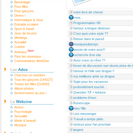
Bavardage
Pour filles
Pour garçons
votre livre de chevet
Divers !
vous...
Informatique & Jeux
Programmation VB
Entraide scolaire
l'amour a longue distense
Sport & Santé
Jeux de forums
C'est quoi votre style ??
Meetings
Retour dans le passé
Actualité
musiques&temps
Cuisine
besoin de votre avis!!!
New!
Animaux
recherche d'un site
Pour les nouveaux
Avez-vous un rêve ??
Commentaires WebZine
forum de discussion san okune prise de t
Les
Ados
l'amour et t'elle une drogue !!
Chercher un membre
ma meilleure amis se drogue
Tous les garçons [144227]
Sujet pour les vacances
Toutes les filles [114920]
profondément touché...
Album photos
Question Tif' + teinture
Anniversaires du jour !
probleme d'msn
Le
Webzine
Runescape
Amour
mec/ fille
Psychologie
Live messenger
Sexualité
Travail a temps plein..
Mode & beauté
strésse pour l'an prochain
Musique
largent