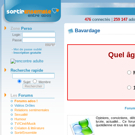
476
connectés
|
259 147
ados
Zone
Perso
Bavardage
Login
Passe
-
Mot de passe oublié
Quel âg
-
Inscription gratuite
Recherche rapide
M
Sujet
Membre
1
Les
Forums
Forums ados !
Vidéos Drôles
Forum
Relations sentimentales
Sexualité
Opinions, convictions, déb
Humour
lycée, actualité... Ce fo
TV/Ciné/Musik
quotidienne et tous les suj
Création & littérature
SortirEnsemble