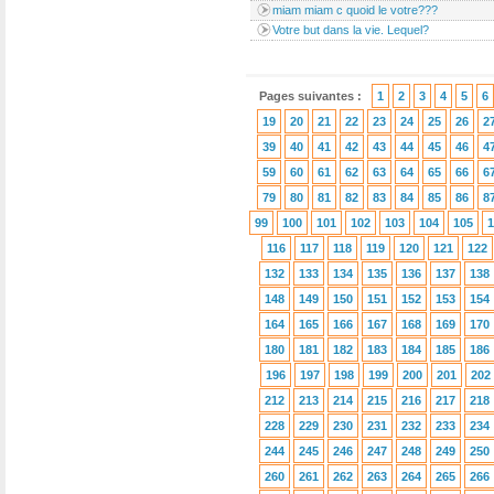
miam miam c quoid le votre???
Votre but dans la vie. Lequel?
Pages suivantes :
1
2
3
4
5
6
19
20
21
22
23
24
25
26
2
39
40
41
42
43
44
45
46
4
59
60
61
62
63
64
65
66
6
79
80
81
82
83
84
85
86
8
99
100
101
102
103
104
105
1
116
117
118
119
120
121
122
132
133
134
135
136
137
138
148
149
150
151
152
153
154
164
165
166
167
168
169
170
180
181
182
183
184
185
186
196
197
198
199
200
201
202
212
213
214
215
216
217
218
228
229
230
231
232
233
234
244
245
246
247
248
249
250
260
261
262
263
264
265
266