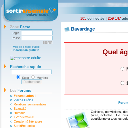
305
connectés
|
259 147
ados
Zone
Perso
Bavardage
Login
Passe
-
Mot de passe oublié
Quel âg
-
Inscription gratuite
Recherche rapide
M
Sujet
Membre
1
Les
Forums
Forums ados !
Vidéos Drôles
Forum
Relations sentimentales
Sexualité
Opinions, convictions, déb
Humour
lycée, actualité... Ce fo
TV/Ciné/Musik
quotidienne et tous les suj
Création & littérature
SortirEnsemble