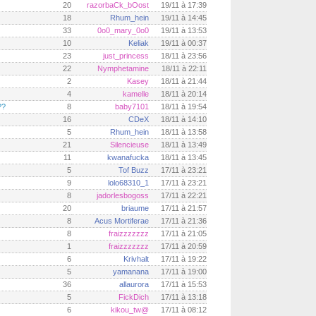
20
razorbaCk_bOost
19/11 à 17:39
18
Rhum_hein
19/11 à 14:45
33
0o0_mary_0o0
19/11 à 13:53
10
Keliak
19/11 à 00:37
23
just_princess
18/11 à 23:56
22
Nymphetamine
18/11 à 22:11
2
Kasey
18/11 à 21:44
4
kamelle
18/11 à 20:14
??
8
baby7101
18/11 à 19:54
16
CDeX
18/11 à 14:10
5
Rhum_hein
18/11 à 13:58
21
Silencieuse
18/11 à 13:49
11
kwanafucka
18/11 à 13:45
5
Tof Buzz
17/11 à 23:21
9
lolo68310_1
17/11 à 23:21
8
jadorlesbogoss
17/11 à 22:21
20
briaume
17/11 à 21:57
8
Acus Mortiferae
17/11 à 21:36
8
fraizzzzzzz
17/11 à 21:05
1
fraizzzzzzz
17/11 à 20:59
6
Krivhalt
17/11 à 19:22
5
yamanana
17/11 à 19:00
36
allaurora
17/11 à 15:53
5
FickDich
17/11 à 13:18
6
kikou_tw@
17/11 à 08:12