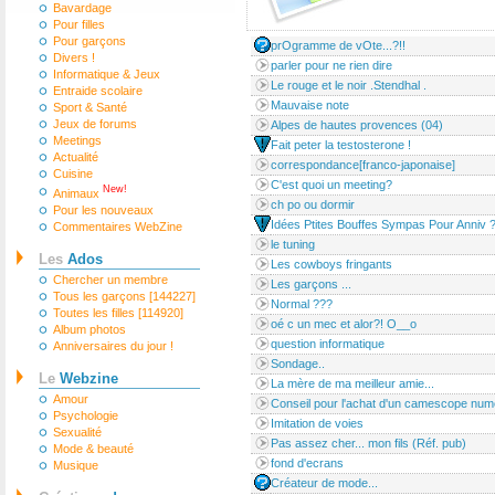
Bavardage
Pour filles
Pour garçons
prOgramme de vOte...?!!
Divers !
parler pour ne rien dire
Informatique & Jeux
Le rouge et le noir .Stendhal .
Entraide scolaire
Mauvaise note
Sport & Santé
Jeux de forums
Alpes de hautes provences (04)
Meetings
Fait peter la testosterone !
Actualité
correspondance[franco-japonaise]
Cuisine
C'est quoi un meeting?
New!
Animaux
ch po ou dormir
Pour les nouveaux
Idées Ptites Bouffes Sympas Pour Anniv 
Commentaires WebZine
le tuning
Les
Ados
Les cowboys fringants
Chercher un membre
Les garçons ...
Tous les garçons [144227]
Normal ???
Toutes les filles [114920]
oé c un mec et alor?! O__o
Album photos
question informatique
Anniversaires du jour !
Sondage..
Le
Webzine
La mère de ma meilleur amie...
Amour
Conseil pour l'achat d'un camescope num
Psychologie
Imitation de voies
Sexualité
Pas assez cher... mon fils (Réf. pub)
Mode & beauté
fond d'ecrans
Musique
Créateur de mode...