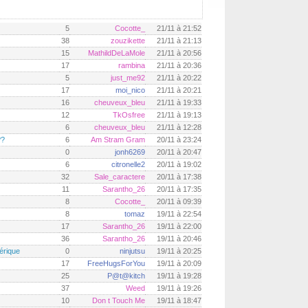
5
Cocotte_
21/11 à 21:52
38
zouzikette
21/11 à 21:13
15
MathildDeLaMole
21/11 à 20:56
17
rambina
21/11 à 20:36
5
just_me92
21/11 à 20:22
17
moi_nico
21/11 à 20:21
16
cheuveux_bleu
21/11 à 19:33
12
TkOsfree
21/11 à 19:13
6
cheuveux_bleu
21/11 à 12:28
??
6
Am Stram Gram
20/11 à 23:24
0
jonh6269
20/11 à 20:47
6
citronelle2
20/11 à 19:02
32
Sale_caractere
20/11 à 17:38
11
Sarantho_26
20/11 à 17:35
8
Cocotte_
20/11 à 09:39
8
tomaz
19/11 à 22:54
17
Sarantho_26
19/11 à 22:00
36
Sarantho_26
19/11 à 20:46
érique
0
ninjutsu
19/11 à 20:25
17
FreeHugsForYou
19/11 à 20:09
25
P@t@kitch
19/11 à 19:28
37
Weed
19/11 à 19:26
10
Don t Touch Me
19/11 à 18:47