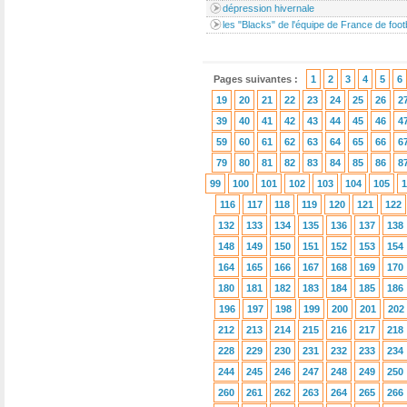
dépression hivernale
les "Blacks" de l'équipe de France de foot
Pages suivantes :
1
2
3
4
5
6
19
20
21
22
23
24
25
26
2
39
40
41
42
43
44
45
46
4
59
60
61
62
63
64
65
66
6
79
80
81
82
83
84
85
86
8
99
100
101
102
103
104
105
1
116
117
118
119
120
121
122
132
133
134
135
136
137
138
148
149
150
151
152
153
154
164
165
166
167
168
169
170
180
181
182
183
184
185
186
196
197
198
199
200
201
202
212
213
214
215
216
217
218
228
229
230
231
232
233
234
244
245
246
247
248
249
250
260
261
262
263
264
265
266