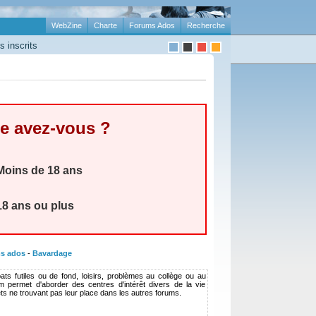
WebZine
Charte
Forums Ados
Recherche
 inscrits
e avez-vous ?
oins de 18 ans
8 ans ou plus
s ados
-
Bavardage
ats futiles ou de fond, loisirs, problèmes au collège ou au
rum permet d'aborder des centres d'intérêt divers de la vie
ets ne trouvant pas leur place dans les autres forums.