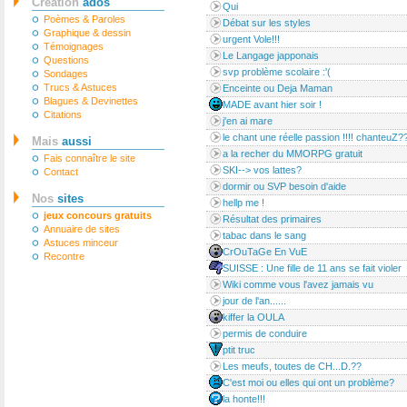
Création
ados
Qui
Poèmes & Paroles
Débat sur les styles
Graphique & dessin
urgent Vole!!!
Témoignages
Le Langage japponais
Questions
svp problème scolaire :'(
Sondages
Trucs & Astuces
Enceinte ou Deja Maman
Blagues & Devinettes
MADE avant hier soir !
Citations
j'en ai mare
le chant une réelle passion !!!! chanteuZ?
Mais
aussi
a la recher du MMORPG gratuit
Fais connaître le site
SKI--> vos lattes?
Contact
dormir ou SVP besoin d'aide
Nos
sites
hellp me !
jeux concours gratuits
Résultat des primaires
Annuaire de sites
tabac dans le sang
Astuces minceur
CrOuTaGe En VuE
Recontre
SUISSE : Une fille de 11 ans se fait violer
Wiki comme vous l'avez jamais vu
jour de l'an......
kiffer la OULA
permis de conduire
ptit truc
Les meufs, toutes de CH...D.??
C'est moi ou elles qui ont un problème?
la honte!!!