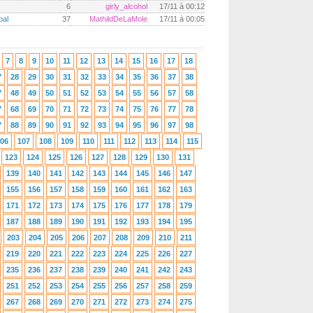
6
girly_alcohol
17/11 à 00:12
bal
37
MathildDeLaMole
17/11 à 00:05
7
8
9
10
11
12
13
14
15
16
17
18
7
28
29
30
31
32
33
34
35
36
37
38
7
48
49
50
51
52
53
54
55
56
57
58
7
68
69
70
71
72
73
74
75
76
77
78
7
88
89
90
91
92
93
94
95
96
97
98
06
107
108
109
110
111
112
113
114
115
123
124
125
126
127
128
129
130
131
139
140
141
142
143
144
145
146
147
155
156
157
158
159
160
161
162
163
171
172
173
174
175
176
177
178
179
187
188
189
190
191
192
193
194
195
203
204
205
206
207
208
209
210
211
219
220
221
222
223
224
225
226
227
235
236
237
238
239
240
241
242
243
251
252
253
254
255
256
257
258
259
267
268
269
270
271
272
273
274
275