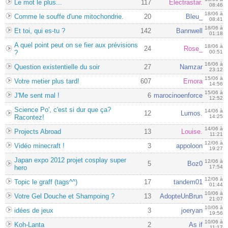
Le mot le plus...
117
Electrastar.
08:46
18/06 à
Comme le souffe d'une mitochondrie.
20
Bleu_
08:41
18/06 à
Et toi, qui es-tu ?
142
Bannwell
01:18
A quel point peut on se fier aux prévisions
18/06 à
24
Rose_
?
00:51
16/06 à
Question existentielle du soir
27
Namzar
23:12
15/06 à
Votre metier plus tard!
607
Emora
14:56
15/06 à
J'Me sent mal !
6
marocinoenforce
12:52
Science Po', c'est si dur que ça?
14/06 à
12
Lumos.
Racontez!
14:25
14/06 à
Projects Abroad
13
Louise.
11:21
12/06 à
Vidéo minecraft !
3
appoloon
19:27
Japan expo 2012 projet cosplay super
12/06 à
5
Boz0
hero
17:54
12/06 à
Topic le graff (tags^^)
17
tandem01
01:44
10/06 à
Votre Gel Douche et Shampoing ?
13
AdopteUnBrun
21:07
10/06 à
idées de jeux
3
joeryan
19:56
10/06 à
Koh-Lanta
2
As if
11:17