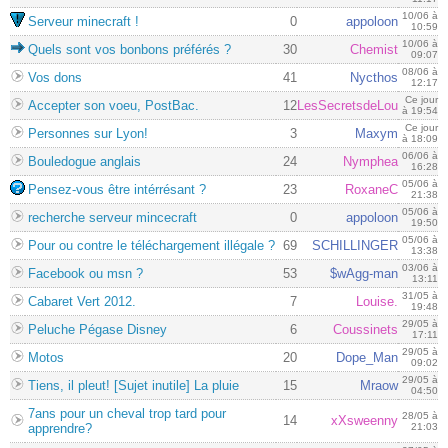
10/06 à
Serveur minecraft !
0
appoloon
10:59
10/06 à
Quels sont vos bonbons préférés ?
30
Chemist
09:07
08/06 à
Vos dons
41
Nycthos
12:17
Ce jour
Accepter son voeu, PostBac.
12
LesSecretsdeLou
à 19:54
Ce jour
Personnes sur Lyon!
3
Maxym
à 18:09
06/06 à
Bouledogue anglais
24
Nymphea
16:28
05/06 à
Pensez-vous être intérrésant ?
23
RoxaneC
21:38
05/06 à
recherche serveur mincecraft
0
appoloon
19:50
05/06 à
Pour ou contre le téléchargement illégale ?
69
SCHILLINGER
13:38
03/06 à
Facebook ou msn ?
53
$wAgg-man
13:11
31/05 à
Cabaret Vert 2012.
7
Louise.
19:48
29/05 à
Peluche Pégase Disney
6
Coussinets
17:11
29/05 à
Motos
20
Dope_Man
09:02
29/05 à
Tiens, il pleut! [Sujet inutile] La pluie
15
Mraow
04:50
7ans pour un cheval trop tard pour
28/05 à
14
xXsweenny
apprendre?
21:03