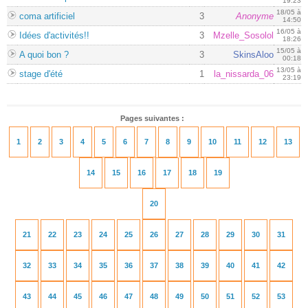
19:23
18/05 à
coma artificiel
3
Anonyme
14:50
16/05 à
Idées d'activités!!
3
Mzelle_Sosolol
18:26
15/05 à
A quoi bon ?
3
SkinsAloo
00:18
13/05 à
stage d'été
1
la_nissarda_06
23:19
Pages suivantes :
1
2
3
4
5
6
7
8
9
10
11
12
13
14
15
16
17
18
19
20
21
22
23
24
25
26
27
28
29
30
31
32
33
34
35
36
37
38
39
40
41
42
43
44
45
46
47
48
49
50
51
52
53