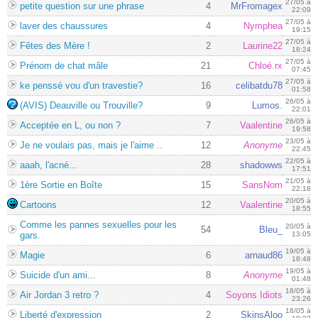
27/05 à
petite question sur une phrase
4
MrFromagex
22:09
27/05 à
laver des chaussures
4
Nymphea
19:15
27/05 à
Fêtes des Mère !
2
Laurine22
18:24
27/05 à
Prénom de chat mâle
21
Chloé.rx
07:45
27/05 à
ke penssé vou d'un travestie?
16
celibatdu78
01:58
26/05 à
(AVIS) Deauville ou Trouville?
9
Lumos.
22:01
26/05 à
Acceptée en L, ou non ?
7
Vaalentine
19:58
23/05 à
Je ne voulais pas, mais je l'aime ..
12
Anonyme
22:45
22/05 à
aaah, l'acné...
28
shadowws
17:51
21/05 à
1ère Sortie en Boîte
15
SansNom
22:18
20/05 à
Cartoons
12
Vaalentine
18:55
Comme les pannes sexuelles pour les
20/05 à
54
Bleu_
gars.
13:05
19/05 à
Magie
6
arnaud86
18:48
19/05 à
Suicide d'un ami...
8
Anonyme
01:48
18/05 à
Air Jordan 3 retro ?
4
Soyons Idiots
23:26
18/05 à
Liberté d'expression
2
SkinsAloo