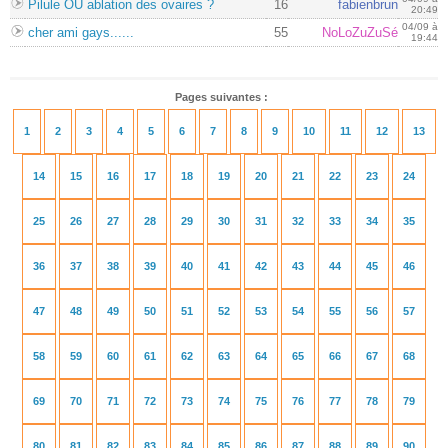
Pilule OU ablation des ovaires ?
16
fabienbrun
20:49
04/09 à
cher ami gays......
55
NoLoZuZuSé
19:44
Pages suivantes :
1
2
3
4
5
6
7
8
9
10
11
12
13
14
15
16
17
18
19
20
21
22
23
24
25
26
27
28
29
30
31
32
33
34
35
36
37
38
39
40
41
42
43
44
45
46
47
48
49
50
51
52
53
54
55
56
57
58
59
60
61
62
63
64
65
66
67
68
69
70
71
72
73
74
75
76
77
78
79
80
81
82
83
84
85
86
87
88
89
90