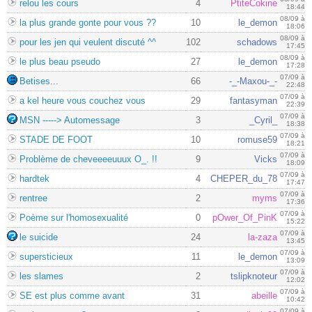
relou les cours
4
PtiteCokine
18:44
08/09 à
la plus grande gonte pour vous ??
10
le_demon
18:06
08/09 à
pour les jen qui veulent discuté ^^
102
schadows
17:45
08/09 à
le plus beau pseudo
27
le_demon
17:28
07/09 à
Betises...
66
-_-Maxou-_-
22:48
07/09 à
a kel heure vous couchez vous
29
fantasyman
22:39
07/09 à
MSN -----> Automessage
3
_Cyril_
18:38
07/09 à
STADE DE FOOT
10
romuse59
18:21
07/09 à
Problème de cheveeeeuuux O_. !!
9
Vicks
18:09
07/09 à
hardtek
4
CHEPER_du_78
17:47
07/09 à
rentree
2
myms
17:36
07/09 à
Poème sur l'homosexualité
0
pOwer_Of_PinK
15:22
07/09 à
le suicide
24
la-zaza
13:45
07/09 à
supersticieux
11
le_demon
13:09
07/09 à
les slames
2
tslipknoteur
12:02
07/09 à
SE est plus comme avant
31
abeille
10:42
07/09 à