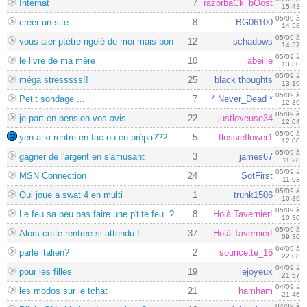
Internat
7
razorbaCk_bOost
15:43
05/09 à
créer un site
8
BG06100
14:58
05/09 à
vous aler ptètre rigolé de moi mais bon
12
schadows
14:37
05/09 à
le livre de ma mère
10
abeille
13:30
05/09 à
méga stresssss!!
25
black thoughts
13:19
05/09 à
Petit sondage ...
7
* Never_Dead *
12:39
05/09 à
je part en pension vos avis
22
justloveuse34
12:04
05/09 à
yen a ki rentre en fac ou en prépa???
5
flossieflower1
12:00
05/09 à
gagner de l'argent en s'amusant
3
james67
11:28
05/09 à
MSN Connection
24
SotFirst
11:03
05/09 à
Qui joue a swat 4 en multi
1
trunk1506
10:39
05/09 à
Le feu sa peu pas faire une p'tite feu..?
8
Holà Tavernier!
10:30
05/09 à
Alors cette rentree si attendu !
37
Holà Tavernier!
09:30
04/09 à
parlé italien?
2
souricette_16
22:08
04/09 à
pour les filles
19
lejoyeux
21:57
04/09 à
les modos sur le tchat
21
hamham
21:46
04/09 à