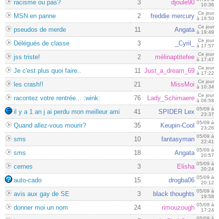
racisme ou pas?
3
djoule90
10:36
Ce jour
MSN en panne
2
freddie mercury
à 19:50
Ce jour
pseudos de merde
11
Angata
à 19:49
Ce jour
Délégués de classe
3
_Cyril_
à 17:57
Ce jour
jss triste!
2
mélinaptitefee
à 17:47
Ce jour
Je c'est plus quoi faire..
11
Just_a_dream_69
à 17:22
Ce jour
les crash!!
21
MissMoi
à 10:34
Ce jour
racontez votre rentrée... :wink:
76
Lady_Schimaere
à 06:58
05/09 à
il y a 1 an j ai perdu mon meilleur ami
41
SPIDER Lex
23:37
05/09 à
Quand allez-vous mourir?
35
Keupin-Cool
23:26
05/09 à
sms
10
fantasyman
22:41
05/09 à
sms
18
Angata
20:57
05/09 à
cernes
3
Elisha
20:24
05/09 à
auto-cado
15
drogba06
20:12
05/09 à
avis aux gay de SE
3
black thoughts
19:58
05/09 à
donner moi un nom
24
rimouzough
17:24
05/09 à