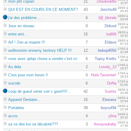
mon ptit copain
21
choukinette
11:07
18/03 à
QUI EST EN COURS EN CE MOMENT?
43
Jericho49
20:33
18/03 à
j'ai des problème ...
6
l@_blonde
20:04
18/03 à
Jeux en réseau
0
Drikool
16:56
18/03 à
entre ami...
15
ludi66
14:31
18/03 à
Arf ! J'en ai maarre !!!
7
Eldave
07:13
17/03 à
wolfenstein ennemy territory HELP !!!
12
bebop9056
21:29
17/03 à
vous avez qelqe chose a vendre c'est ici
6
Topsy Kretts
20:36
17/03 à
Au dela
2
Lovely_13
18:37
17/03 à
C'est pour mon forum !!
0
Holà Tavernier!
18:23
17/03 à
suicide
6
DoNa
01:00
16/03 à
coup de gueul vener voir c gore!!!!!...
42
Sushis
23:39
16/03 à
Appareil Dentaire...
15
Eboueur
22:54
16/03 à
Portables
39
boysof94
22:29
16/03 à
accro
4
yliria
20:10
16/03 à
sa ve dire koi se décaloté???
3
Iloveyoubaby
17:30