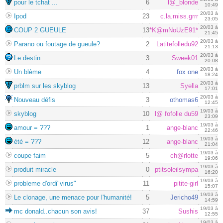
pour le tchat ...
6
l@_blonde
10:49
20/03 à
Ipod
23
c.la.miss.grrr
23:05
20/03 à
COUP 2 GUEULE
13
*K@mNoUzE91*
21:45
20/03 à
Parano ou foutage de gueule?
2
Latitefolledu92
21:13
20/03 à
Le destin
3
Sweek01
20:08
20/03 à
Un blème
4
fox one
18:24
20/03 à
prblm sur les skyblog
13
Syella
17:01
20/03 à
Nouveau défis
3
othomas6
12:45
19/03 à
skyblog
10
l@ fofolle du59
23:09
19/03 à
amour = ???
1
ange-blanc
22:46
19/03 à
été = ???
12
ange-blanc
21:04
19/03 à
coupe faim
5
ch@rlotte
19:06
19/03 à
produit miracle
0
ptitsoleilsympa
16:20
19/03 à
probleme d'ordi"virus"
11
pitite-girl
15:07
19/03 à
Le clonage, une menace pour l'humanité!
5
Jericho49
14:59
19/03 à
mc donald..chacun son avis!
37
Sushis
12:55
19/03 à