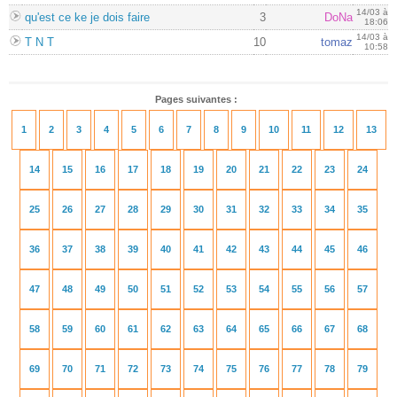
14/03 à
qu'est ce ke je dois faire
3
DoNa
18:06
14/03 à
T N T
10
tomaz
10:58
Pages suivantes :
1
2
3
4
5
6
7
8
9
10
11
12
13
14
15
16
17
18
19
20
21
22
23
24
25
26
27
28
29
30
31
32
33
34
35
36
37
38
39
40
41
42
43
44
45
46
47
48
49
50
51
52
53
54
55
56
57
58
59
60
61
62
63
64
65
66
67
68
69
70
71
72
73
74
75
76
77
78
79