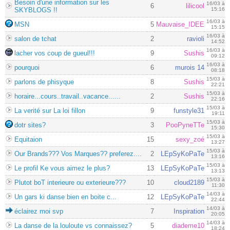
Besoin d'une information sur les
16/03 à
6
lilicool
SKYBLOGS !!
15:16
16/03 à
MSN
5
Mauvaise_IDEE
15:15
16/03 à
salon de tchat
2
ravioli
14:52
16/03 à
lacher vos coup de gueul!!!
9
Sushis
09:12
16/03 à
pourquoi
6
murois 14
08:18
15/03 à
parlons de phisyque
8
Sushis
22:21
15/03 à
horaire...cours..travail..vacance......
2
Sushis
22:16
15/03 à
La verité sur La loi fillon
9
funstyle31
19:11
15/03 à
dotr sites?
3
PooPyneTTe
15:30
15/03 à
Equitaion
15
sexy_zoé
13:27
15/03 à
Our Brands??? Vos Marques?? preferez....
2
LEpSyKoPaTe
13:16
15/03 à
Le profil Ke vous aimez le plus?
13
LEpSyKoPaTe
13:13
15/03 à
Plutot boT interieure ou exterieure???
10
cloud2189
11:30
14/03 à
Un gars ki danse bien en boite c...
12
LEpSyKoPaTe
22:44
14/03 à
éclairez moi svp
7
Inspiration
20:05
14/03 à
La danse de la louloute vs connaissez?
5
diademe10
18:24